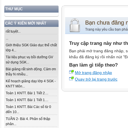
THƯ MỤC
Bạn chưa đăng 
CÁC Ý KIẾN MỚI NHẤT
Trang này yêu cầu bạn phả
rất tuyệt...
...
Truy cập trang này như t
Giới thiệu SGK Giáo dục thể chất
lớp 4...
Bạn phải mở trang đăng nhập, s
khẩu đã đăng ký rồi nhấn nút "Đ
Tài liệu phục vụ bồi dưỡng GV
sử dụng SGK...
Bạn làm gì tiếp theo?
Bài giảng rất sinh động. Cảm ơn
Mở trang đăng nhập
thầy N nhiều...
Quay trở lại trang trước
Kế hoạch giảng dạy lớp 4 SGK -
KNTT Môn...
Toán 1 KNTT. Bài 1 Tiết 2....
Toán 1 KNTT. Bài 1 Tiết 1....
Toán 1 KNTT. Bài Các số từ 0
đến 10...
TUẦN 2- Bài 4. Phân số thập
phân...