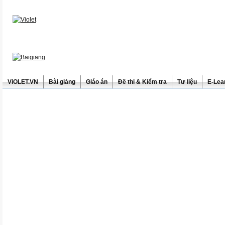
ViOLET.VN
Bài giảng
Giáo án
Đề thi & Kiểm tra
Tư liệu
E-Lea