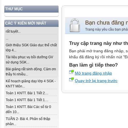
THƯ MỤC
Bạn chưa đăng 
CÁC Ý KIẾN MỚI NHẤT
Trang này yêu cầu bạn phả
rất tuyệt...
...
Truy cập trang này như t
Giới thiệu SGK Giáo dục thể chất
lớp 4...
Bạn phải mở trang đăng nhập, s
khẩu đã đăng ký rồi nhấn nút "Đ
Tài liệu phục vụ bồi dưỡng GV
sử dụng SGK...
Bạn làm gì tiếp theo?
Bài giảng rất sinh động. Cảm ơn
Mở trang đăng nhập
thầy N nhiều...
Quay trở lại trang trước
Kế hoạch giảng dạy lớp 4 SGK -
KNTT Môn...
Toán 1 KNTT. Bài 1 Tiết 2....
Toán 1 KNTT. Bài 1 Tiết 1....
Toán 1 KNTT. Bài Các số từ 0
đến 10...
TUẦN 2- Bài 4. Phân số thập
phân...