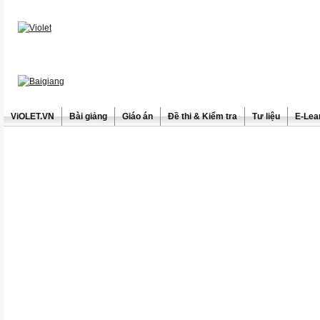
ViOLET.VN
Bài giảng
Giáo án
Đề thi & Kiểm tra
Tư liệu
E-Lea