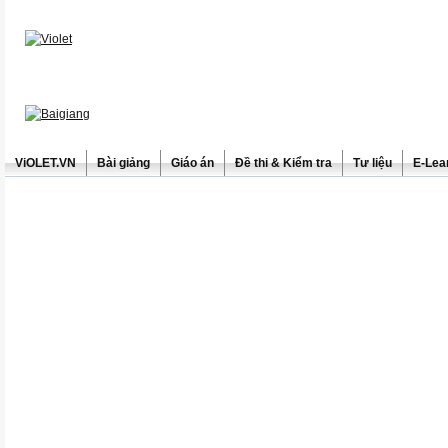
ViOLET.VN
Bài giảng
Giáo án
Đề thi & Kiểm tra
Tư liệu
E-Lea