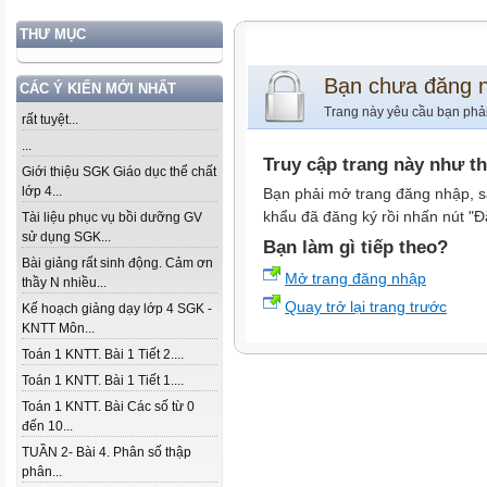
THƯ MỤC
Bạn chưa đăng 
CÁC Ý KIẾN MỚI NHẤT
Trang này yêu cầu bạn phả
rất tuyệt...
...
Truy cập trang này như t
Giới thiệu SGK Giáo dục thể chất
lớp 4...
Bạn phải mở trang đăng nhập, s
khẩu đã đăng ký rồi nhấn nút "Đ
Tài liệu phục vụ bồi dưỡng GV
sử dụng SGK...
Bạn làm gì tiếp theo?
Bài giảng rất sinh động. Cảm ơn
Mở trang đăng nhập
thầy N nhiều...
Quay trở lại trang trước
Kế hoạch giảng dạy lớp 4 SGK -
KNTT Môn...
Toán 1 KNTT. Bài 1 Tiết 2....
Toán 1 KNTT. Bài 1 Tiết 1....
Toán 1 KNTT. Bài Các số từ 0
đến 10...
TUẦN 2- Bài 4. Phân số thập
phân...