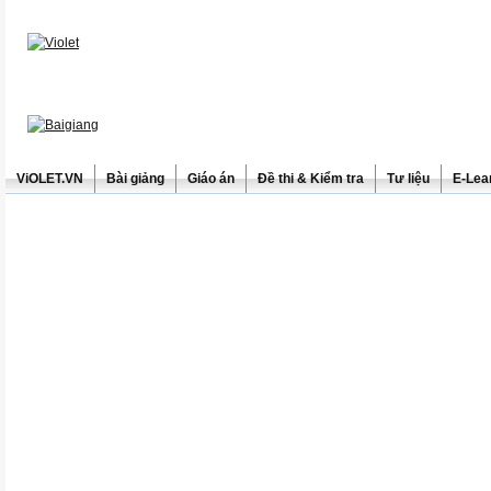
ViOLET.VN
Bài giảng
Giáo án
Đề thi & Kiểm tra
Tư liệu
E-Lea