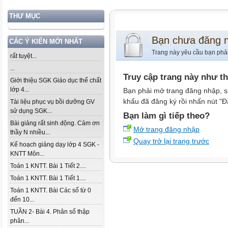
THƯ MỤC
Bạn chưa đăng 
CÁC Ý KIẾN MỚI NHẤT
Trang này yêu cầu bạn phả
rất tuyệt...
...
Truy cập trang này như t
Giới thiệu SGK Giáo dục thể chất
lớp 4...
Bạn phải mở trang đăng nhập, s
khẩu đã đăng ký rồi nhấn nút "Đ
Tài liệu phục vụ bồi dưỡng GV
sử dụng SGK...
Bạn làm gì tiếp theo?
Bài giảng rất sinh động. Cảm ơn
Mở trang đăng nhập
thầy N nhiều...
Quay trở lại trang trước
Kế hoạch giảng dạy lớp 4 SGK -
KNTT Môn...
Toán 1 KNTT. Bài 1 Tiết 2....
Toán 1 KNTT. Bài 1 Tiết 1....
Toán 1 KNTT. Bài Các số từ 0
đến 10...
TUẦN 2- Bài 4. Phân số thập
phân...