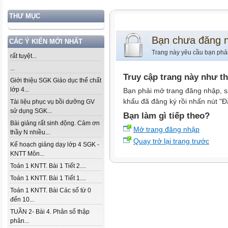
THƯ MỤC
Bạn chưa đăng 
CÁC Ý KIẾN MỚI NHẤT
Trang này yêu cầu bạn phả
rất tuyệt...
...
Truy cập trang này như t
Giới thiệu SGK Giáo dục thể chất
lớp 4...
Bạn phải mở trang đăng nhập, s
khẩu đã đăng ký rồi nhấn nút "Đ
Tài liệu phục vụ bồi dưỡng GV
sử dụng SGK...
Bạn làm gì tiếp theo?
Bài giảng rất sinh động. Cảm ơn
Mở trang đăng nhập
thầy N nhiều...
Quay trở lại trang trước
Kế hoạch giảng dạy lớp 4 SGK -
KNTT Môn...
Toán 1 KNTT. Bài 1 Tiết 2....
Toán 1 KNTT. Bài 1 Tiết 1....
Toán 1 KNTT. Bài Các số từ 0
đến 10...
TUẦN 2- Bài 4. Phân số thập
phân...