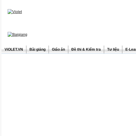
ViOLET.VN
Bài giảng
Giáo án
Đề thi & Kiểm tra
Tư liệu
E-Lea