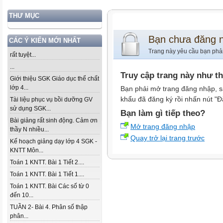
THƯ MỤC
Bạn chưa đăng 
CÁC Ý KIẾN MỚI NHẤT
Trang này yêu cầu bạn phả
rất tuyệt...
...
Truy cập trang này như t
Giới thiệu SGK Giáo dục thể chất
lớp 4...
Bạn phải mở trang đăng nhập, s
khẩu đã đăng ký rồi nhấn nút "Đ
Tài liệu phục vụ bồi dưỡng GV
sử dụng SGK...
Bạn làm gì tiếp theo?
Bài giảng rất sinh động. Cảm ơn
Mở trang đăng nhập
thầy N nhiều...
Quay trở lại trang trước
Kế hoạch giảng dạy lớp 4 SGK -
KNTT Môn...
Toán 1 KNTT. Bài 1 Tiết 2....
Toán 1 KNTT. Bài 1 Tiết 1....
Toán 1 KNTT. Bài Các số từ 0
đến 10...
TUẦN 2- Bài 4. Phân số thập
phân...