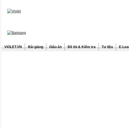
ViOLET.VN
Bài giảng
Giáo án
Đề thi & Kiểm tra
Tư liệu
E-Lea