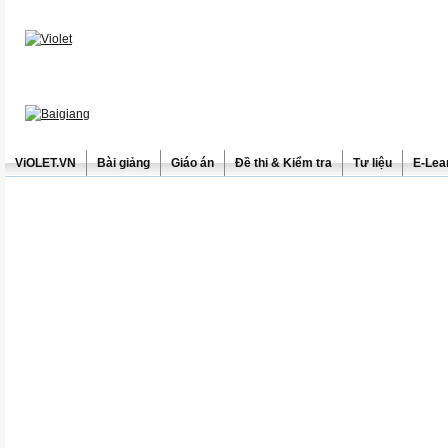
ViOLET.VN
Bài giảng
Giáo án
Đề thi & Kiểm tra
Tư liệu
E-Lea