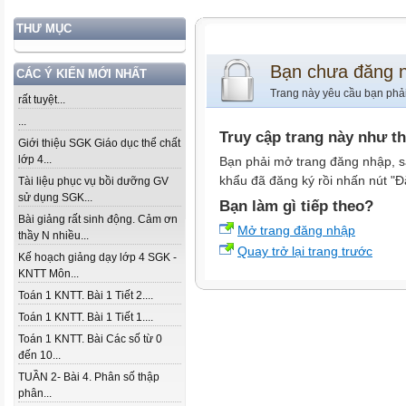
THƯ MỤC
Bạn chưa đăng 
CÁC Ý KIẾN MỚI NHẤT
Trang này yêu cầu bạn phả
rất tuyệt...
...
Truy cập trang này như t
Giới thiệu SGK Giáo dục thể chất
lớp 4...
Bạn phải mở trang đăng nhập, s
khẩu đã đăng ký rồi nhấn nút "Đ
Tài liệu phục vụ bồi dưỡng GV
sử dụng SGK...
Bạn làm gì tiếp theo?
Bài giảng rất sinh động. Cảm ơn
Mở trang đăng nhập
thầy N nhiều...
Quay trở lại trang trước
Kế hoạch giảng dạy lớp 4 SGK -
KNTT Môn...
Toán 1 KNTT. Bài 1 Tiết 2....
Toán 1 KNTT. Bài 1 Tiết 1....
Toán 1 KNTT. Bài Các số từ 0
đến 10...
TUẦN 2- Bài 4. Phân số thập
phân...