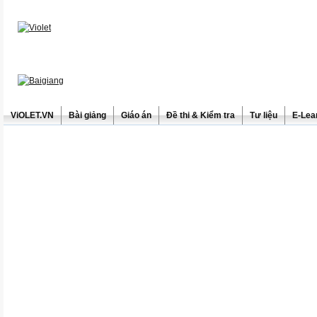
ViOLET.VN
Bài giảng
Giáo án
Đề thi & Kiểm tra
Tư liệu
E-Lea