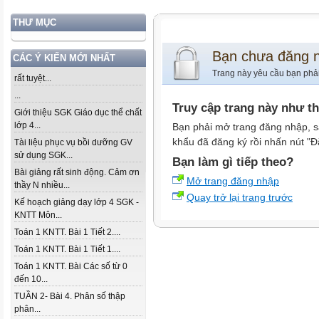
THƯ MỤC
Bạn chưa đăng 
CÁC Ý KIẾN MỚI NHẤT
Trang này yêu cầu bạn phả
rất tuyệt...
...
Truy cập trang này như t
Giới thiệu SGK Giáo dục thể chất
lớp 4...
Bạn phải mở trang đăng nhập, s
khẩu đã đăng ký rồi nhấn nút "Đ
Tài liệu phục vụ bồi dưỡng GV
sử dụng SGK...
Bạn làm gì tiếp theo?
Bài giảng rất sinh động. Cảm ơn
Mở trang đăng nhập
thầy N nhiều...
Quay trở lại trang trước
Kế hoạch giảng dạy lớp 4 SGK -
KNTT Môn...
Toán 1 KNTT. Bài 1 Tiết 2....
Toán 1 KNTT. Bài 1 Tiết 1....
Toán 1 KNTT. Bài Các số từ 0
đến 10...
TUẦN 2- Bài 4. Phân số thập
phân...