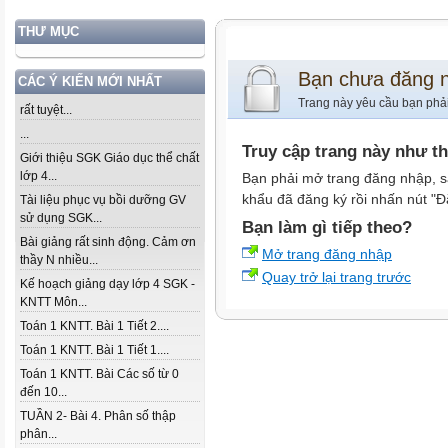
THƯ MỤC
Bạn chưa đăng 
CÁC Ý KIẾN MỚI NHẤT
Trang này yêu cầu bạn phả
rất tuyệt...
...
Truy cập trang này như t
Giới thiệu SGK Giáo dục thể chất
lớp 4...
Bạn phải mở trang đăng nhập, s
khẩu đã đăng ký rồi nhấn nút "Đ
Tài liệu phục vụ bồi dưỡng GV
sử dụng SGK...
Bạn làm gì tiếp theo?
Bài giảng rất sinh động. Cảm ơn
Mở trang đăng nhập
thầy N nhiều...
Quay trở lại trang trước
Kế hoạch giảng dạy lớp 4 SGK -
KNTT Môn...
Toán 1 KNTT. Bài 1 Tiết 2....
Toán 1 KNTT. Bài 1 Tiết 1....
Toán 1 KNTT. Bài Các số từ 0
đến 10...
TUẦN 2- Bài 4. Phân số thập
phân...