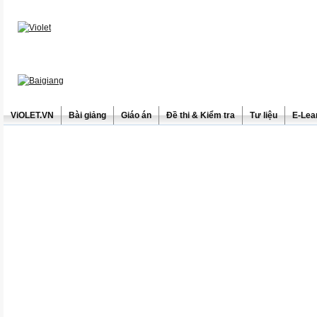
ViOLET.VN
Bài giảng
Giáo án
Đề thi & Kiểm tra
Tư liệu
E-Lea