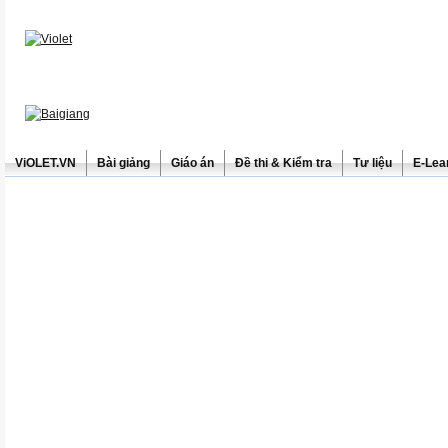
ViOLET.VN
Bài giảng
Giáo án
Đề thi & Kiểm tra
Tư liệu
E-Lea