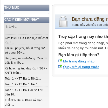
THƯ MỤC
Bạn chưa đăng 
CÁC Ý KIẾN MỚI NHẤT
Trang này yêu cầu bạn phả
rất tuyệt...
...
Truy cập trang này như t
Giới thiệu SGK Giáo dục thể chất
lớp 4...
Bạn phải mở trang đăng nhập, s
khẩu đã đăng ký rồi nhấn nút "Đ
Tài liệu phục vụ bồi dưỡng GV
sử dụng SGK...
Bạn làm gì tiếp theo?
Bài giảng rất sinh động. Cảm ơn
Mở trang đăng nhập
thầy N nhiều...
Quay trở lại trang trước
Kế hoạch giảng dạy lớp 4 SGK -
KNTT Môn...
Toán 1 KNTT. Bài 1 Tiết 2....
Toán 1 KNTT. Bài 1 Tiết 1....
Toán 1 KNTT. Bài Các số từ 0
đến 10...
TUẦN 2- Bài 4. Phân số thập
phân...