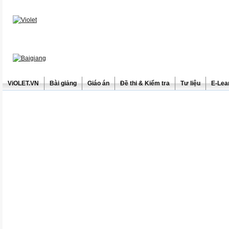
ViOLET.VN
Bài giảng
Giáo án
Đề thi & Kiểm tra
Tư liệu
E-Lea