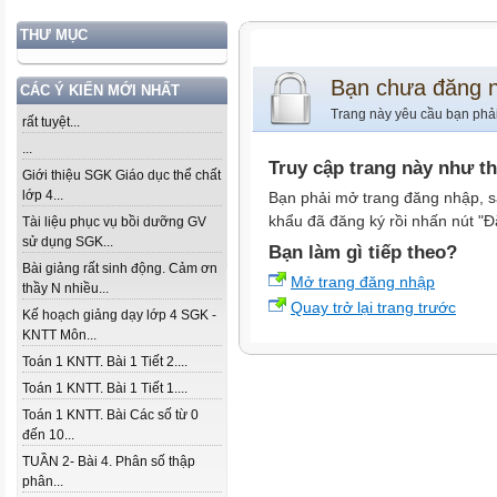
THƯ MỤC
Bạn chưa đăng 
CÁC Ý KIẾN MỚI NHẤT
Trang này yêu cầu bạn phả
rất tuyệt...
...
Truy cập trang này như t
Giới thiệu SGK Giáo dục thể chất
lớp 4...
Bạn phải mở trang đăng nhập, s
khẩu đã đăng ký rồi nhấn nút "Đ
Tài liệu phục vụ bồi dưỡng GV
sử dụng SGK...
Bạn làm gì tiếp theo?
Bài giảng rất sinh động. Cảm ơn
Mở trang đăng nhập
thầy N nhiều...
Quay trở lại trang trước
Kế hoạch giảng dạy lớp 4 SGK -
KNTT Môn...
Toán 1 KNTT. Bài 1 Tiết 2....
Toán 1 KNTT. Bài 1 Tiết 1....
Toán 1 KNTT. Bài Các số từ 0
đến 10...
TUẦN 2- Bài 4. Phân số thập
phân...