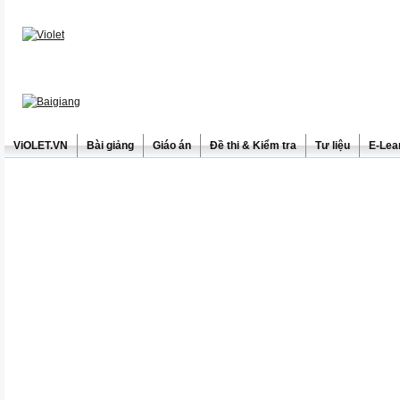
ViOLET.VN
Bài giảng
Giáo án
Đề thi & Kiểm tra
Tư liệu
E-Lea