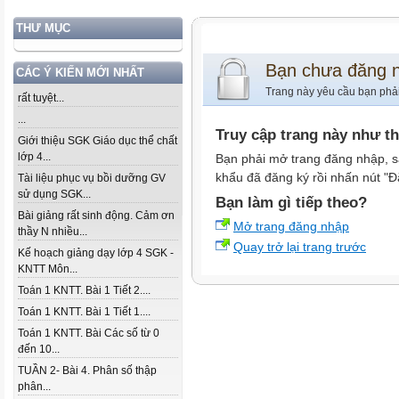
THƯ MỤC
Bạn chưa đăng 
CÁC Ý KIẾN MỚI NHẤT
Trang này yêu cầu bạn phả
rất tuyệt...
...
Truy cập trang này như t
Giới thiệu SGK Giáo dục thể chất
lớp 4...
Bạn phải mở trang đăng nhập, s
khẩu đã đăng ký rồi nhấn nút "Đ
Tài liệu phục vụ bồi dưỡng GV
sử dụng SGK...
Bạn làm gì tiếp theo?
Bài giảng rất sinh động. Cảm ơn
Mở trang đăng nhập
thầy N nhiều...
Quay trở lại trang trước
Kế hoạch giảng dạy lớp 4 SGK -
KNTT Môn...
Toán 1 KNTT. Bài 1 Tiết 2....
Toán 1 KNTT. Bài 1 Tiết 1....
Toán 1 KNTT. Bài Các số từ 0
đến 10...
TUẦN 2- Bài 4. Phân số thập
phân...