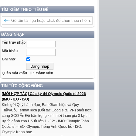
TÌM KIẾM THEO TIÊU ĐỀ
ĐĂNG NHẬP
Tên truy nhập
Mật khẩu
Ghi nhớ
Quên mật khẩu
ĐK thành viên
TIN TỨC CỘNG ĐỒNG
[MỜI HỢP TÁC] Các kỳ thi Olympic Quốc tế 2026
(IMO - IEO - ISO)
Kính gửi Quý Lãnh đạo, Ban Giám hiệu và Quý
Thầy/Cô, FermatTech (Đối tác Google tại VN) phối hợp
cùng SCO Ấn Độ trân trọng kính mời tham gia 3 kỳ thi
uy tín dành cho HS từ lớp 1 - 12: - IMO: Olympic Toán
Quốc tế. - IEO: Olympic Tiếng Anh Quốc tế. - ISO:
Olympic Khoa học...