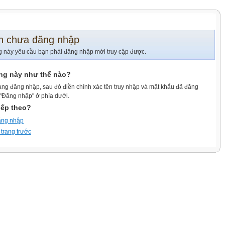
n chưa đăng nhập
g này yêu cầu bạn phải đăng nhập mới truy cập được.
ang này như thế nào?
ang đăng nhập, sau đó điền chính xác tên truy nhập và mật khẩu đã đăng
 "Đăng nhập" ở phía dưới.
iếp theo?
ăng nhập
 trang trước