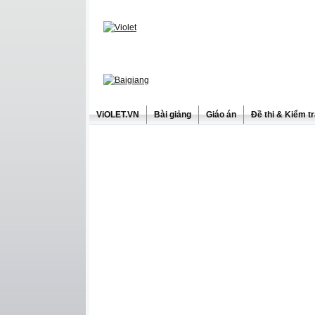
ViOLET.VN
Bài giảng
Giáo án
Đề thi & Kiểm t