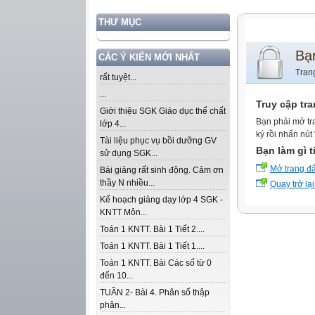
THƯ MỤC
Bạ
CÁC Ý KIẾN MỚI NHẤT
Tran
rất tuyệt...
...
Truy cập tr
Giới thiệu SGK Giáo dục thể chất
Bạn phải mở tr
lớp 4...
ký rồi nhấn nút
Tài liệu phục vụ bồi dưỡng GV
Bạn làm gì t
sử dụng SGK...
Mở trang đ
Bài giảng rất sinh động. Cảm ơn
thầy N nhiều...
Quay trở lại
Kế hoạch giảng dạy lớp 4 SGK -
KNTT Môn...
Toán 1 KNTT. Bài 1 Tiết 2....
Toán 1 KNTT. Bài 1 Tiết 1....
Toán 1 KNTT. Bài Các số từ 0
đến 10...
TUẦN 2- Bài 4. Phân số thập
phân...