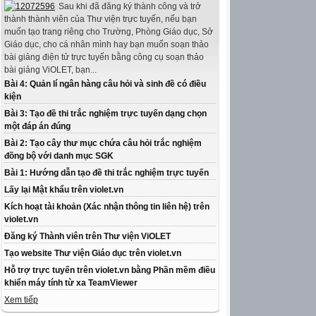
Sau khi đã đăng ký thành công và trở
thành thành viên của Thư viện trực tuyến, nếu bạn
muốn tạo trang riêng cho Trường, Phòng Giáo dục, Sở
Giáo dục, cho cá nhân mình hay bạn muốn soạn thảo
bài giảng điện tử trực tuyến bằng công cụ soạn thảo
bài giảng ViOLET, bạn...
Bài 4: Quản lí ngân hàng câu hỏi và sinh đề có điều
kiện
Bài 3: Tạo đề thi trắc nghiệm trực tuyến dạng chọn
một đáp án đúng
Bài 2: Tạo cây thư mục chứa câu hỏi trắc nghiệm
đồng bộ với danh mục SGK
Bài 1: Hướng dẫn tạo đề thi trắc nghiệm trực tuyến
Lấy lại Mật khẩu trên violet.vn
Kích hoạt tài khoản (Xác nhận thông tin liên hệ) trên
violet.vn
Đăng ký Thành viên trên Thư viện ViOLET
Tạo website Thư viện Giáo dục trên violet.vn
Hỗ trợ trực tuyến trên violet.vn bằng Phần mềm điều
khiển máy tính từ xa TeamViewer
Xem tiếp