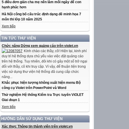
5 điều đơn giản cha mẹ nên làm mỗi ngày để con
hạnh phúc hơn
Hà Nội công bố cấu trúc định dạng đề minh họa 7
môn thi lớp 10 năm 2025
Xem tiếp
TIN TỨC THƯ VIỆN
Chức năng Dừng xem quảng cáo trên violet.vn
Kính chào các thầy, cô! Hiện tại, kinh phí
duy trì hệ thống dựa chủ yếu vào việc đặt quảng cáo
trên hệ thống. Tuy nhiên, đôi khi có gây một số trở ngại
đối với thầy, cô khi truy cập. Vì vậy, để thuận tiện trong
việc sử dụng thư viện hệ thống đã cung cấp chức
năng...
Khắc phục hiện tượng không xuất hiện menu Bộ
công cụ Violet trên PowerPoint và Word
Thử nghiệm Hệ thống Kiểm tra Trực tuyến ViOLET
Giai đoạn 1
Xem tiếp
HƯỚNG DẪN SỬ DỤNG THƯ VIỆN
Xác thực Thông tin thành viên trên violet.vn