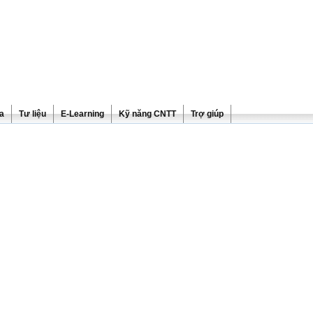
ra
Tư liệu
E-Learning
Kỹ năng CNTT
Trợ giúp