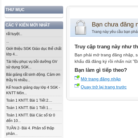
THƯ MỤC
Bạn chưa đăng 
CÁC Ý KIẾN MỚI NHẤT
Trang này yêu cầu bạn phả
rất tuyệt...
...
Truy cập trang này như t
Giới thiệu SGK Giáo dục thể chất
lớp 4...
Bạn phải mở trang đăng nhập, s
khẩu đã đăng ký rồi nhấn nút "Đ
Tài liệu phục vụ bồi dưỡng GV
sử dụng SGK...
Bạn làm gì tiếp theo?
Bài giảng rất sinh động. Cảm ơn
Mở trang đăng nhập
thầy N nhiều...
Quay trở lại trang trước
Kế hoạch giảng dạy lớp 4 SGK -
KNTT Môn...
Toán 1 KNTT. Bài 1 Tiết 2....
Toán 1 KNTT. Bài 1 Tiết 1....
Toán 1 KNTT. Bài Các số từ 0
đến 10...
TUẦN 2- Bài 4. Phân số thập
phân...