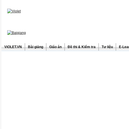
ViOLET.VN
Bài giảng
Giáo án
Đề thi & Kiểm tra
Tư liệu
E-Lea