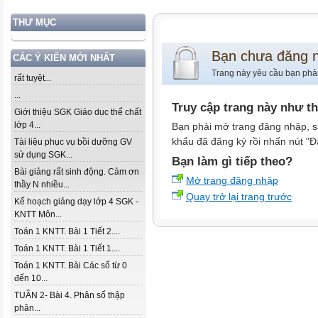
THƯ MỤC
Bạn chưa đăng 
CÁC Ý KIẾN MỚI NHẤT
Trang này yêu cầu bạn phả
rất tuyệt...
...
Truy cập trang này như t
Giới thiệu SGK Giáo dục thể chất
lớp 4...
Bạn phải mở trang đăng nhập, s
khẩu đã đăng ký rồi nhấn nút "Đ
Tài liệu phục vụ bồi dưỡng GV
sử dụng SGK...
Bạn làm gì tiếp theo?
Bài giảng rất sinh động. Cảm ơn
Mở trang đăng nhập
thầy N nhiều...
Quay trở lại trang trước
Kế hoạch giảng dạy lớp 4 SGK -
KNTT Môn...
Toán 1 KNTT. Bài 1 Tiết 2....
Toán 1 KNTT. Bài 1 Tiết 1....
Toán 1 KNTT. Bài Các số từ 0
đến 10...
TUẦN 2- Bài 4. Phân số thập
phân...