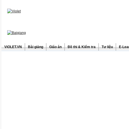
ViOLET.VN
Bài giảng
Giáo án
Đề thi & Kiểm tra
Tư liệu
E-Lea