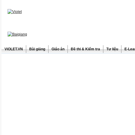
ViOLET.VN
Bài giảng
Giáo án
Đề thi & Kiểm tra
Tư liệu
E-Lea