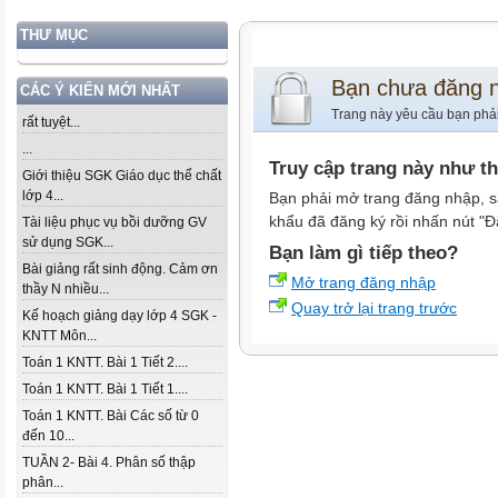
THƯ MỤC
Bạn chưa đăng 
CÁC Ý KIẾN MỚI NHẤT
Trang này yêu cầu bạn phả
rất tuyệt...
...
Truy cập trang này như t
Giới thiệu SGK Giáo dục thể chất
lớp 4...
Bạn phải mở trang đăng nhập, s
khẩu đã đăng ký rồi nhấn nút "Đ
Tài liệu phục vụ bồi dưỡng GV
sử dụng SGK...
Bạn làm gì tiếp theo?
Bài giảng rất sinh động. Cảm ơn
Mở trang đăng nhập
thầy N nhiều...
Quay trở lại trang trước
Kế hoạch giảng dạy lớp 4 SGK -
KNTT Môn...
Toán 1 KNTT. Bài 1 Tiết 2....
Toán 1 KNTT. Bài 1 Tiết 1....
Toán 1 KNTT. Bài Các số từ 0
đến 10...
TUẦN 2- Bài 4. Phân số thập
phân...