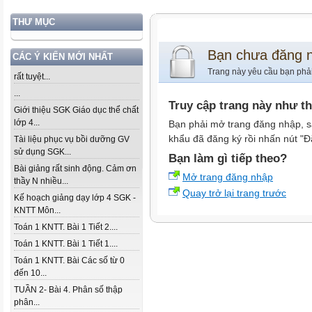
THƯ MỤC
Bạn chưa đăng 
CÁC Ý KIẾN MỚI NHẤT
Trang này yêu cầu bạn phả
rất tuyệt...
...
Truy cập trang này như t
Giới thiệu SGK Giáo dục thể chất
lớp 4...
Bạn phải mở trang đăng nhập, s
khẩu đã đăng ký rồi nhấn nút "Đ
Tài liệu phục vụ bồi dưỡng GV
sử dụng SGK...
Bạn làm gì tiếp theo?
Bài giảng rất sinh động. Cảm ơn
Mở trang đăng nhập
thầy N nhiều...
Quay trở lại trang trước
Kế hoạch giảng dạy lớp 4 SGK -
KNTT Môn...
Toán 1 KNTT. Bài 1 Tiết 2....
Toán 1 KNTT. Bài 1 Tiết 1....
Toán 1 KNTT. Bài Các số từ 0
đến 10...
TUẦN 2- Bài 4. Phân số thập
phân...