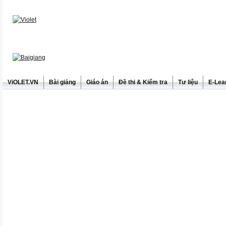
ViOLET.VN
Bài giảng
Giáo án
Đề thi & Kiểm tra
Tư liệu
E-Lea