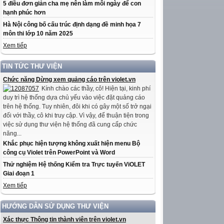
5 điều đơn giản cha mẹ nên làm mỗi ngày để con
hạnh phúc hơn
Hà Nội công bố cấu trúc định dạng đề minh họa 7
môn thi lớp 10 năm 2025
Xem tiếp
TIN TỨC THƯ VIỆN
Chức năng Dừng xem quảng cáo trên violet.vn
Kính chào các thầy, cô! Hiện tại, kinh phí
duy trì hệ thống dựa chủ yếu vào việc đặt quảng cáo
trên hệ thống. Tuy nhiên, đôi khi có gây một số trở ngại
đối với thầy, cô khi truy cập. Vì vậy, để thuận tiện trong
việc sử dụng thư viện hệ thống đã cung cấp chức
năng...
Khắc phục hiện tượng không xuất hiện menu Bộ
công cụ Violet trên PowerPoint và Word
Thử nghiệm Hệ thống Kiểm tra Trực tuyến ViOLET
Giai đoạn 1
Xem tiếp
HƯỚNG DẪN SỬ DỤNG THƯ VIỆN
Xác thực Thông tin thành viên trên violet.vn