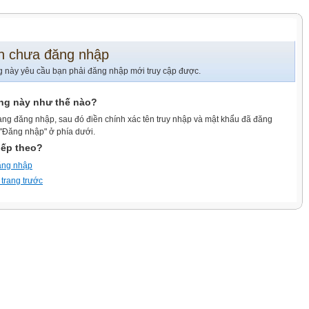
n chưa đăng nhập
g này yêu cầu bạn phải đăng nhập mới truy cập được.
ang này như thế nào?
ang đăng nhập, sau đó điền chính xác tên truy nhập và mật khẩu đã đăng
 "Đăng nhập" ở phía dưới.
iếp theo?
ăng nhập
 trang trước