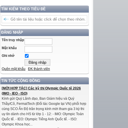
TÌM KIẾM THEO TIÊU ĐỀ
ĐĂNG NHẬP
Tên truy nhập
Mật khẩu
Ghi nhớ
Quên mật khẩu
ĐK thành viên
TIN TỨC CỘNG ĐỒNG
[MỜI HỢP TÁC] Các kỳ thi Olympic Quốc tế 2026
(IMO - IEO - ISO)
Kính gửi Quý Lãnh đạo, Ban Giám hiệu và Quý
Thầy/Cô, FermatTech (Đối tác Google tại VN) phối hợp
cùng SCO Ấn Độ trân trọng kính mời tham gia 3 kỳ thi
uy tín dành cho HS từ lớp 1 - 12: - IMO: Olympic Toán
Quốc tế. - IEO: Olympic Tiếng Anh Quốc tế. - ISO:
Olympic Khoa học...