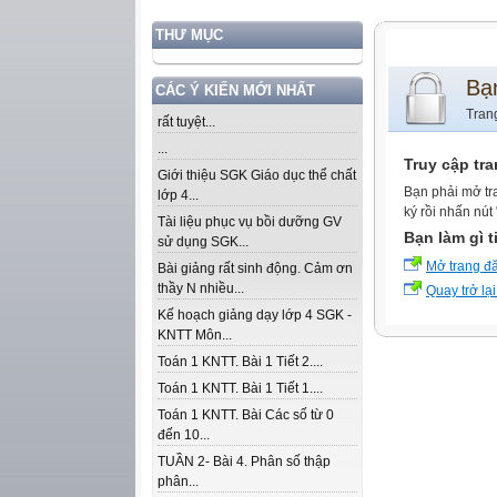
THƯ MỤC
Bạ
CÁC Ý KIẾN MỚI NHẤT
Tran
rất tuyệt...
...
Truy cập tr
Giới thiệu SGK Giáo dục thể chất
Bạn phải mở tr
lớp 4...
ký rồi nhấn nút
Tài liệu phục vụ bồi dưỡng GV
Bạn làm gì t
sử dụng SGK...
Mở trang đ
Bài giảng rất sinh động. Cảm ơn
thầy N nhiều...
Quay trở lại
Kế hoạch giảng dạy lớp 4 SGK -
KNTT Môn...
Toán 1 KNTT. Bài 1 Tiết 2....
Toán 1 KNTT. Bài 1 Tiết 1....
Toán 1 KNTT. Bài Các số từ 0
đến 10...
TUẦN 2- Bài 4. Phân số thập
phân...