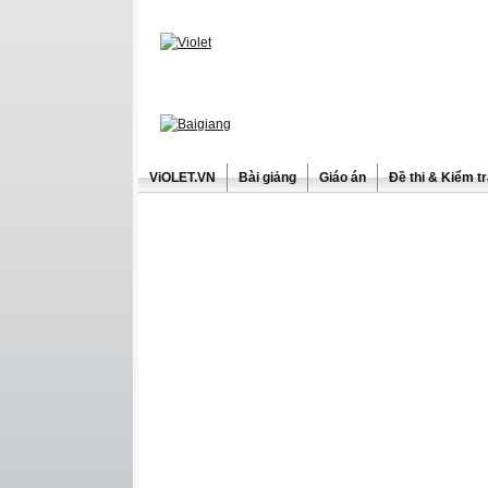
ViOLET.VN
Bài giảng
Giáo án
Đề thi & Kiểm t