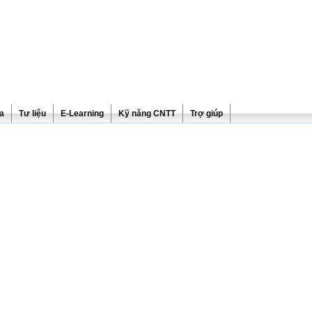
ra
Tư liệu
E-Learning
Kỹ năng CNTT
Trợ giúp