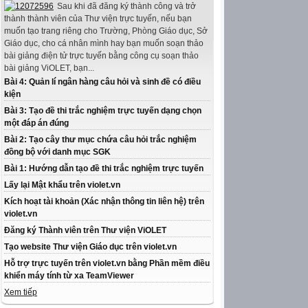
Sau khi đã đăng ký thành công và trở
thành thành viên của Thư viện trực tuyến, nếu bạn
muốn tạo trang riêng cho Trường, Phòng Giáo dục, Sở
Giáo dục, cho cá nhân mình hay bạn muốn soạn thảo
bài giảng điện tử trực tuyến bằng công cụ soạn thảo
bài giảng ViOLET, bạn...
Bài 4: Quản lí ngân hàng câu hỏi và sinh đề có điều
kiện
Bài 3: Tạo đề thi trắc nghiệm trực tuyến dạng chọn
một đáp án đúng
Bài 2: Tạo cây thư mục chứa câu hỏi trắc nghiệm
đồng bộ với danh mục SGK
Bài 1: Hướng dẫn tạo đề thi trắc nghiệm trực tuyến
Lấy lại Mật khẩu trên violet.vn
Kích hoạt tài khoản (Xác nhận thông tin liên hệ) trên
violet.vn
Đăng ký Thành viên trên Thư viện ViOLET
Tạo website Thư viện Giáo dục trên violet.vn
Hỗ trợ trực tuyến trên violet.vn bằng Phần mềm điều
khiển máy tính từ xa TeamViewer
Xem tiếp