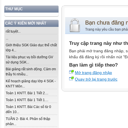
THƯ MỤC
Bạn chưa đăng 
CÁC Ý KIẾN MỚI NHẤT
Trang này yêu cầu bạn phả
rất tuyệt...
...
Truy cập trang này như t
Giới thiệu SGK Giáo dục thể chất
lớp 4...
Bạn phải mở trang đăng nhập, s
khẩu đã đăng ký rồi nhấn nút "Đ
Tài liệu phục vụ bồi dưỡng GV
sử dụng SGK...
Bạn làm gì tiếp theo?
Bài giảng rất sinh động. Cảm ơn
Mở trang đăng nhập
thầy N nhiều...
Quay trở lại trang trước
Kế hoạch giảng dạy lớp 4 SGK -
KNTT Môn...
Toán 1 KNTT. Bài 1 Tiết 2....
Toán 1 KNTT. Bài 1 Tiết 1....
Toán 1 KNTT. Bài Các số từ 0
đến 10...
TUẦN 2- Bài 4. Phân số thập
phân...