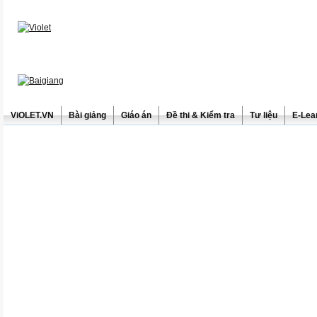
ViOLET.VN
Bài giảng
Giáo án
Đề thi & Kiểm tra
Tư liệu
E-Lea