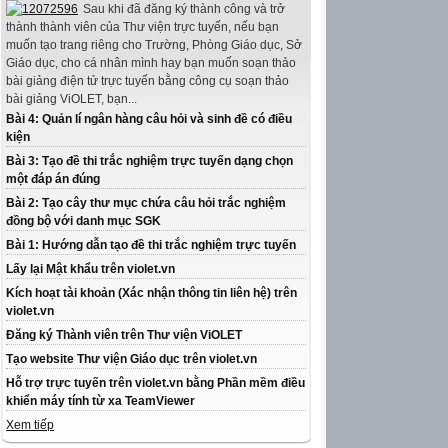
Sau khi đã đăng ký thành công và trở
thành thành viên của Thư viện trực tuyến, nếu bạn
muốn tạo trang riêng cho Trường, Phòng Giáo dục, Sở
Giáo dục, cho cá nhân mình hay bạn muốn soạn thảo
bài giảng điện tử trực tuyến bằng công cụ soạn thảo
bài giảng ViOLET, bạn...
Bài 4: Quản lí ngân hàng câu hỏi và sinh đề có điều
kiện
Bài 3: Tạo đề thi trắc nghiệm trực tuyến dạng chọn
một đáp án đúng
Bài 2: Tạo cây thư mục chứa câu hỏi trắc nghiệm
đồng bộ với danh mục SGK
Bài 1: Hướng dẫn tạo đề thi trắc nghiệm trực tuyến
Lấy lại Mật khẩu trên violet.vn
Kích hoạt tài khoản (Xác nhận thông tin liên hệ) trên
violet.vn
Đăng ký Thành viên trên Thư viện ViOLET
Tạo website Thư viện Giáo dục trên violet.vn
Hỗ trợ trực tuyến trên violet.vn bằng Phần mềm điều
khiển máy tính từ xa TeamViewer
Xem tiếp