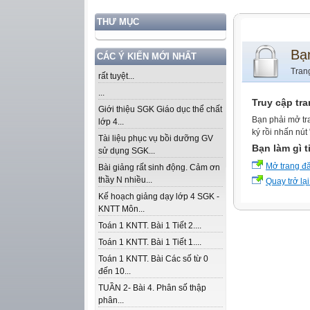
THƯ MỤC
Bạ
CÁC Ý KIẾN MỚI NHẤT
Tran
rất tuyệt...
...
Truy cập tr
Giới thiệu SGK Giáo dục thể chất
Bạn phải mở tr
lớp 4...
ký rồi nhấn nút
Tài liệu phục vụ bồi dưỡng GV
Bạn làm gì t
sử dụng SGK...
Mở trang đ
Bài giảng rất sinh động. Cảm ơn
thầy N nhiều...
Quay trở lại
Kế hoạch giảng dạy lớp 4 SGK -
KNTT Môn...
Toán 1 KNTT. Bài 1 Tiết 2....
Toán 1 KNTT. Bài 1 Tiết 1....
Toán 1 KNTT. Bài Các số từ 0
đến 10...
TUẦN 2- Bài 4. Phân số thập
phân...