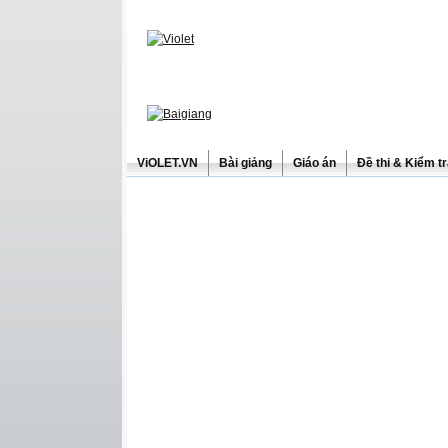
ViOLET.VN
Bài giảng
Giáo án
Đề thi & Kiểm t