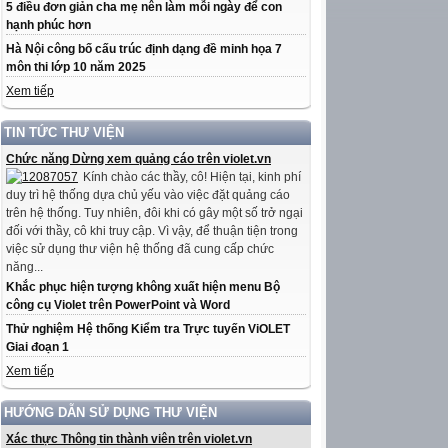
5 điều đơn giản cha mẹ nên làm mỗi ngày để con
hạnh phúc hơn
Hà Nội công bố cấu trúc định dạng đề minh họa 7
môn thi lớp 10 năm 2025
Xem tiếp
TIN TỨC THƯ VIỆN
Chức năng Dừng xem quảng cáo trên violet.vn
Kính chào các thầy, cô! Hiện tại, kinh phí
duy trì hệ thống dựa chủ yếu vào việc đặt quảng cáo
trên hệ thống. Tuy nhiên, đôi khi có gây một số trở ngại
đối với thầy, cô khi truy cập. Vì vậy, để thuận tiện trong
việc sử dụng thư viện hệ thống đã cung cấp chức
năng...
Khắc phục hiện tượng không xuất hiện menu Bộ
công cụ Violet trên PowerPoint và Word
Thử nghiệm Hệ thống Kiểm tra Trực tuyến ViOLET
Giai đoạn 1
Xem tiếp
HƯỚNG DẪN SỬ DỤNG THƯ VIỆN
Xác thực Thông tin thành viên trên violet.vn