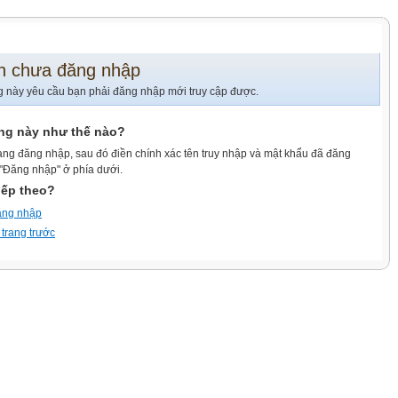
n chưa đăng nhập
g này yêu cầu bạn phải đăng nhập mới truy cập được.
ang này như thế nào?
ang đăng nhập, sau đó điền chính xác tên truy nhập và mật khẩu đã đăng
 "Đăng nhập" ở phía dưới.
iếp theo?
ăng nhập
 trang trước