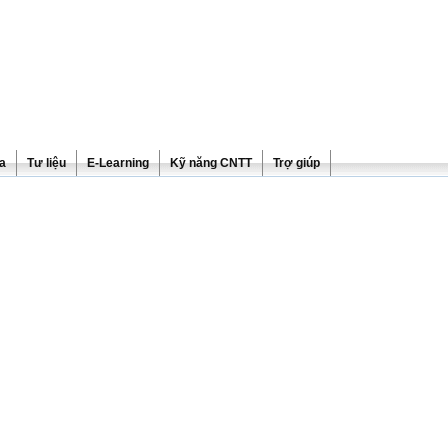
ra
Tư liệu
E-Learning
Kỹ năng CNTT
Trợ giúp