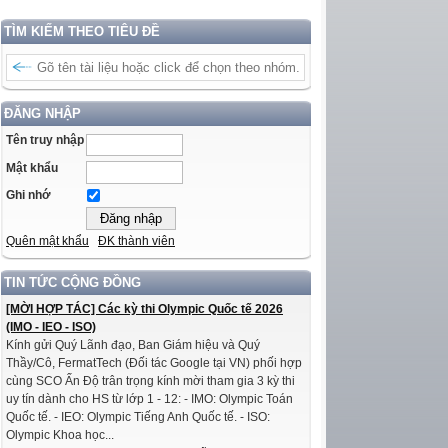
TÌM KIẾM THEO TIÊU ĐỀ
ĐĂNG NHẬP
Tên truy nhập
Mật khẩu
Ghi nhớ
Quên mật khẩu
ĐK thành viên
TIN TỨC CỘNG ĐỒNG
[MỜI HỢP TÁC] Các kỳ thi Olympic Quốc tế 2026
(IMO - IEO - ISO)
Kính gửi Quý Lãnh đạo, Ban Giám hiệu và Quý
Thầy/Cô, FermatTech (Đối tác Google tại VN) phối hợp
cùng SCO Ấn Độ trân trọng kính mời tham gia 3 kỳ thi
uy tín dành cho HS từ lớp 1 - 12: - IMO: Olympic Toán
Quốc tế. - IEO: Olympic Tiếng Anh Quốc tế. - ISO:
Olympic Khoa học...