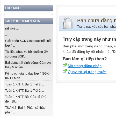
THƯ MỤC
Bạn chưa đăng 
CÁC Ý KIẾN MỚI NHẤT
Trang này yêu cầu bạn phả
rất tuyệt...
...
Truy cập trang này như t
Giới thiệu SGK Giáo dục thể chất
lớp 4...
Bạn phải mở trang đăng nhập, s
khẩu đã đăng ký rồi nhấn nút "Đ
Tài liệu phục vụ bồi dưỡng GV
sử dụng SGK...
Bạn làm gì tiếp theo?
Bài giảng rất sinh động. Cảm ơn
Mở trang đăng nhập
thầy N nhiều...
Quay trở lại trang trước
Kế hoạch giảng dạy lớp 4 SGK -
KNTT Môn...
Toán 1 KNTT. Bài 1 Tiết 2....
Toán 1 KNTT. Bài 1 Tiết 1....
Toán 1 KNTT. Bài Các số từ 0
đến 10...
TUẦN 2- Bài 4. Phân số thập
phân...