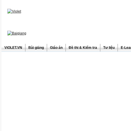
ViOLET.VN
Bài giảng
Giáo án
Đề thi & Kiểm tra
Tư liệu
E-Lea