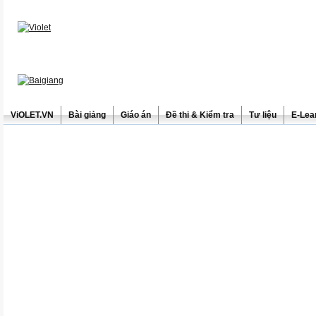
ViOLET.VN
Bài giảng
Giáo án
Đề thi & Kiểm tra
Tư liệu
E-Lea