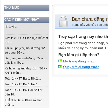
THƯ MỤC
Bạn chưa đăng 
CÁC Ý KIẾN MỚI NHẤT
Trang này yêu cầu bạn phả
rất tuyệt...
...
Truy cập trang này như t
Giới thiệu SGK Giáo dục thể chất
lớp 4...
Bạn phải mở trang đăng nhập, s
khẩu đã đăng ký rồi nhấn nút "Đ
Tài liệu phục vụ bồi dưỡng GV
sử dụng SGK...
Bạn làm gì tiếp theo?
Bài giảng rất sinh động. Cảm ơn
Mở trang đăng nhập
thầy N nhiều...
Quay trở lại trang trước
Kế hoạch giảng dạy lớp 4 SGK -
KNTT Môn...
Toán 1 KNTT. Bài 1 Tiết 2....
Toán 1 KNTT. Bài 1 Tiết 1....
Toán 1 KNTT. Bài Các số từ 0
đến 10...
TUẦN 2- Bài 4. Phân số thập
phân...