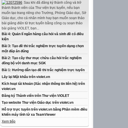
Sau khi đã đăng ký thành công và trở
thành thành viên của Thư viện trực tuyến, nếu bạn
muốn tạo trang riêng cho Trường, Phòng Giáo dục, Sở
Giáo dục, cho cá nhân mình hay bạn muốn soạn thảo
bài giảng điện tử trực tuyến bằng công cụ soạn thảo
bài giảng ViOLET, bạn...
Bài 4: Quản lí ngân hàng câu hỏi và sinh đề có điều
kiện
Bài 3: Tạo đề thi trắc nghiệm trực tuyến dạng chọn
một đáp án đúng
Bài 2: Tạo cây thư mục chứa câu hỏi trắc nghiệm
đồng bộ với danh mục SGK
Bài 1: Hướng dẫn tạo đề thi trắc nghiệm trực tuyến
Lấy lại Mật khẩu trên violet.vn
Kích hoạt tài khoản (Xác nhận thông tin liên hệ) trên
violet.vn
Đăng ký Thành viên trên Thư viện ViOLET
Tạo website Thư viện Giáo dục trên violet.vn
Hỗ trợ trực tuyến trên violet.vn bằng Phần mềm điều
khiển máy tính từ xa TeamViewer
Xem tiếp