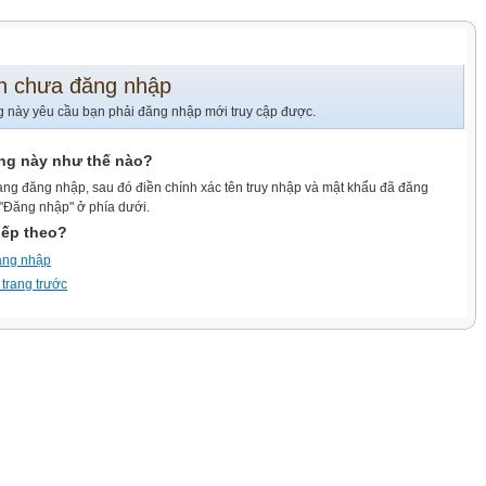
n chưa đăng nhập
g này yêu cầu bạn phải đăng nhập mới truy cập được.
ang này như thế nào?
ang đăng nhập, sau đó điền chính xác tên truy nhập và mật khẩu đã đăng
 "Đăng nhập" ở phía dưới.
iếp theo?
ăng nhập
 trang trước