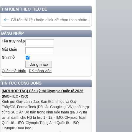
TÌM KIẾM THEO TIÊU ĐỀ
ĐĂNG NHẬP
Tên truy nhập
Mật khẩu
Ghi nhớ
Quên mật khẩu
ĐK thành viên
TIN TỨC CỘNG ĐỒNG
[MỜI HỢP TÁC] Các kỳ thi Olympic Quốc tế 2026
(IMO - IEO - ISO)
Kính gửi Quý Lãnh đạo, Ban Giám hiệu và Quý
Thầy/Cô, FermatTech (Đối tác Google tại VN) phối hợp
cùng SCO Ấn Độ trân trọng kính mời tham gia 3 kỳ thi
uy tín dành cho HS từ lớp 1 - 12: - IMO: Olympic Toán
Quốc tế. - IEO: Olympic Tiếng Anh Quốc tế. - ISO:
Olympic Khoa học...