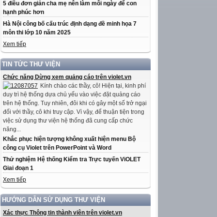
5 điều đơn giản cha mẹ nên làm mỗi ngày để con
hạnh phúc hơn
Hà Nội công bố cấu trúc định dạng đề minh họa 7
môn thi lớp 10 năm 2025
Xem tiếp
TIN TỨC THƯ VIỆN
Chức năng Dừng xem quảng cáo trên violet.vn
Kính chào các thầy, cô! Hiện tại, kinh phí
duy trì hệ thống dựa chủ yếu vào việc đặt quảng cáo
trên hệ thống. Tuy nhiên, đôi khi có gây một số trở ngại
đối với thầy, cô khi truy cập. Vì vậy, để thuận tiện trong
việc sử dụng thư viện hệ thống đã cung cấp chức
năng...
Khắc phục hiện tượng không xuất hiện menu Bộ
công cụ Violet trên PowerPoint và Word
Thử nghiệm Hệ thống Kiểm tra Trực tuyến ViOLET
Giai đoạn 1
Xem tiếp
HƯỚNG DẪN SỬ DỤNG THƯ VIỆN
Xác thực Thông tin thành viên trên violet.vn