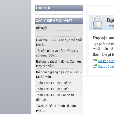
THƯ MỤC
Bạ
CÁC Ý KIẾN MỚI NHẤT
Tran
rất tuyệt...
...
Truy cập tr
Giới thiệu SGK Giáo dục thể chất
Bạn phải mở tr
lớp 4...
ký rồi nhấn nút
Tài liệu phục vụ bồi dưỡng GV
Bạn làm gì t
sử dụng SGK...
Mở trang đ
Bài giảng rất sinh động. Cảm ơn
thầy N nhiều...
Quay trở lại
Kế hoạch giảng dạy lớp 4 SGK -
KNTT Môn...
Toán 1 KNTT. Bài 1 Tiết 2....
Toán 1 KNTT. Bài 1 Tiết 1....
Toán 1 KNTT. Bài Các số từ 0
đến 10...
TUẦN 2- Bài 4. Phân số thập
phân...