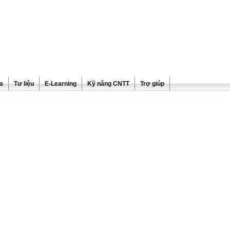
ra
Tư liệu
E-Learning
Kỹ năng CNTT
Trợ giúp