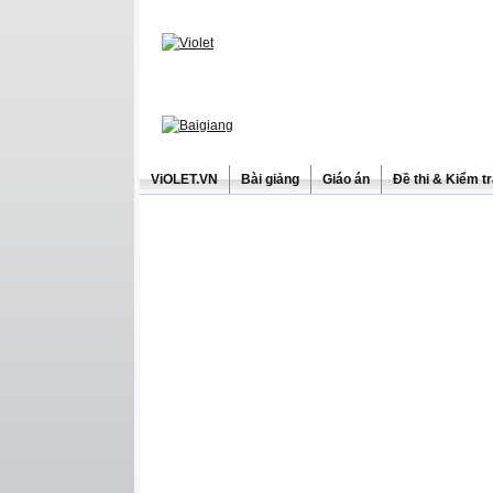
ViOLET.VN
Bài giảng
Giáo án
Đề thi & Kiểm t