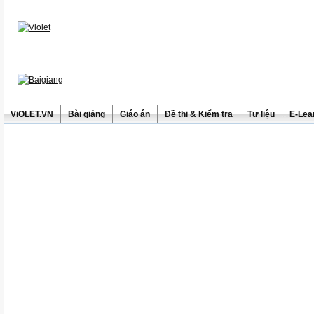
ViOLET.VN
Bài giảng
Giáo án
Đề thi & Kiểm tra
Tư liệu
E-Lea