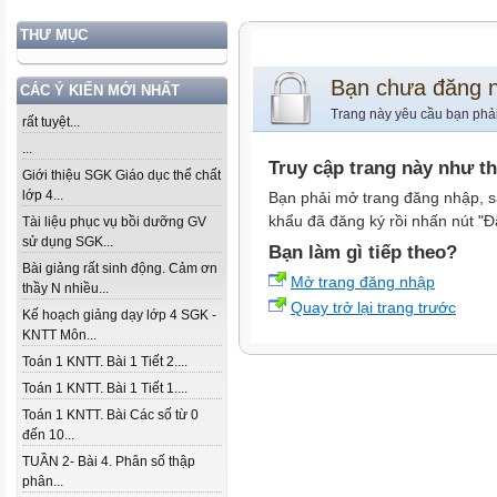
THƯ MỤC
Bạn chưa đăng 
CÁC Ý KIẾN MỚI NHẤT
Trang này yêu cầu bạn phả
rất tuyệt...
...
Truy cập trang này như t
Giới thiệu SGK Giáo dục thể chất
lớp 4...
Bạn phải mở trang đăng nhập, s
khẩu đã đăng ký rồi nhấn nút "Đ
Tài liệu phục vụ bồi dưỡng GV
sử dụng SGK...
Bạn làm gì tiếp theo?
Bài giảng rất sinh động. Cảm ơn
Mở trang đăng nhập
thầy N nhiều...
Quay trở lại trang trước
Kế hoạch giảng dạy lớp 4 SGK -
KNTT Môn...
Toán 1 KNTT. Bài 1 Tiết 2....
Toán 1 KNTT. Bài 1 Tiết 1....
Toán 1 KNTT. Bài Các số từ 0
đến 10...
TUẦN 2- Bài 4. Phân số thập
phân...