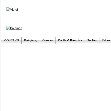
ViOLET.VN
Bài giảng
Giáo án
Đề thi & Kiểm tra
Tư liệu
E-Lea