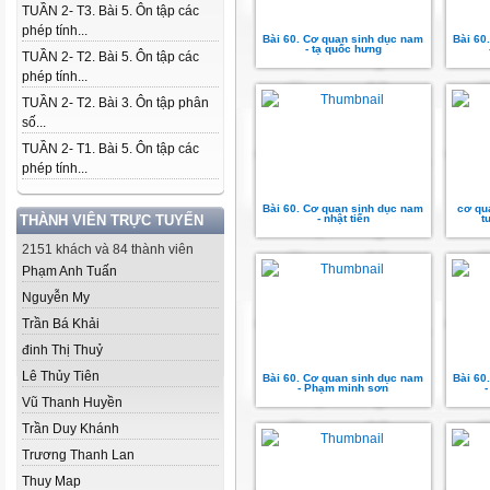
TUẦN 2- T3. Bài 5. Ôn tập các
phép tính...
Bài 60. Cơ quan sinh dục nam
Bài 60
- tạ quốc hưng
TUẦN 2- T2. Bài 5. Ôn tập các
phép tính...
TUẦN 2- T2. Bài 3. Ôn tập phân
số...
TUẦN 2- T1. Bài 5. Ôn tập các
phép tính...
Bài 60. Cơ quan sinh dục nam
cơ qu
THÀNH VIÊN TRỰC TUYẾN
- nhật tiến
t
2151 khách và 84 thành viên
Phạm Anh Tuấn
Nguyễn My
Trần Bá Khải
đinh Thị Thuỷ
Lê Thủy Tiên
Bài 60. Cơ quan sinh dục nam
Bài 60
- Phạm minh sơn
Vũ Thanh Huyền
Trần Duy Khánh
Trương Thanh Lan
Thuy Map