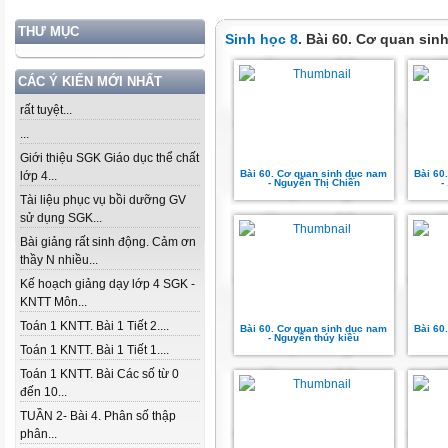
THƯ MỤC
Sinh học 8
. Bài 60. Cơ quan sin
CÁC Ý KIẾN MỚI NHẤT
rất tuyệt...
...
Giới thiệu SGK Giáo dục thể chất
Bài 60. Cơ quan sinh dục nam
Bài 60
lớp 4...
- Nguyễn Thị Chiền
-
Tài liệu phục vụ bồi dưỡng GV
sử dụng SGK...
Bài giảng rất sinh động. Cảm ơn
thầy N nhiều...
Kế hoạch giảng dạy lớp 4 SGK -
KNTT Môn...
Toán 1 KNTT. Bài 1 Tiết 2....
Bài 60. Cơ quan sinh dục nam
Bài 60
- Nguyễn thúy kiều
Toán 1 KNTT. Bài 1 Tiết 1....
Toán 1 KNTT. Bài Các số từ 0
đến 10...
TUẦN 2- Bài 4. Phân số thập
phân...