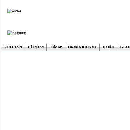
ViOLET.VN
Bài giảng
Giáo án
Đề thi & Kiểm tra
Tư liệu
E-Lea