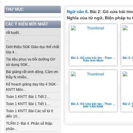
THƯ MỤC
Ngữ văn 6
. Bài 2: Gõ cửa trái ti
Nghĩa của từ ngữ, Biện pháp tu 
CÁC Ý KIẾN MỚI NHẤT
rất tuyệt...
...
Giới thiệu SGK Giáo dục thể chất
lớp 4...
Bài 2: Gõ cửa trái tim - Thực ...
Bài 2: 
Tài liệu phục vụ bồi dưỡng GV
Trần Anh Minh
sử dụng SGK...
Bài giảng rất sinh động. Cảm ơn
thầy N nhiều...
Kế hoạch giảng dạy lớp 4 SGK -
KNTT Môn...
Toán 1 KNTT. Bài 1 Tiết 2....
Toán 1 KNTT. Bài 1 Tiết 1....
Bài 2: Gõ cửa trái tim - Thực ...
Bài 2: 
MAI VĂN NĂM
Toán 1 KNTT. Bài Các số từ 0
đến 10...
TUẦN 2- Bài 4. Phân số thập
phân...