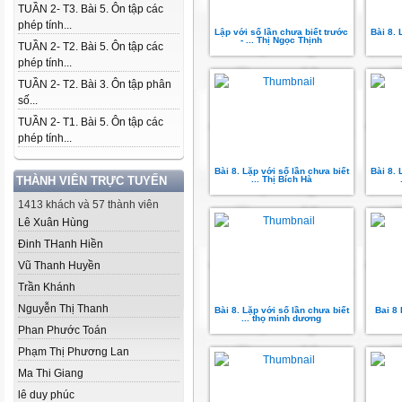
TUẦN 2- T3. Bài 5. Ôn tập các
phép tính...
Lập với số lần chưa biết trước
Bài 8. 
- ... Thị Ngọc Thịnh
TUẦN 2- T2. Bài 5. Ôn tập các
phép tính...
TUẦN 2- T2. Bài 3. Ôn tập phân
số...
TUẦN 2- T1. Bài 5. Ôn tập các
phép tính...
Bài 8. Lặp với số lần chưa biết
Bài 8. 
THÀNH VIÊN TRỰC TUYẾN
... Thị Bích Hà
1413 khách và 57 thành viên
Lê Xuân Hùng
Đinh THanh Hiền
Vũ Thanh Huyền
Trần Khánh
Nguyễn Thị Thanh
Bài 8. Lặp với số lần chưa biết
Bai 8 
... thọ minh dương
Phan Phước Toán
Phạm Thị Phương Lan
Ma Thi Giang
lê duy phúc