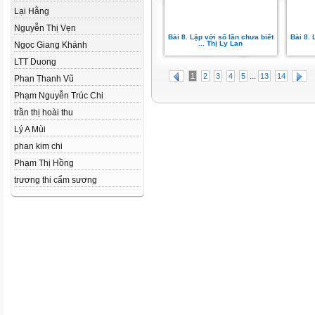
Lại Hằng
Nguyễn Thị Vẹn
Bài 8. Lặp với số lần chưa biết
Bài 8. 
... Thị Ly Lan
Ngọc Giang Khánh
LTT Duong
...
1
2
3
4
5
13
14
Phan Thanh Vũ
Phạm Nguyễn Trúc Chi
trần thị hoài thu
Lý A Mùi
phan kim chi
Phạm Thị Hồng
trương thi cẩm sương