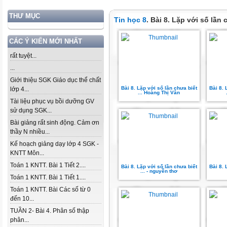
THƯ MỤC
Tin học 8
. Bài 8. Lặp với số lần
CÁC Ý KIẾN MỚI NHẤT
rất tuyệt...
...
Giới thiệu SGK Giáo dục thể chất
Bài 8. Lặp với số lần chưa biết
Bài 8. 
lớp 4...
... Hoàng Thị Vân
Tài liệu phục vụ bồi dưỡng GV
sử dụng SGK...
Bài giảng rất sinh động. Cảm ơn
thầy N nhiều...
Kế hoạch giảng dạy lớp 4 SGK -
KNTT Môn...
Toán 1 KNTT. Bài 1 Tiết 2....
Bài 8. Lặp với số lần chưa biết
Bài 8. 
... - nguyễn thơ
Toán 1 KNTT. Bài 1 Tiết 1....
Toán 1 KNTT. Bài Các số từ 0
đến 10...
TUẦN 2- Bài 4. Phân số thập
phân...