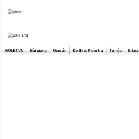
ViOLET.VN
Bài giảng
Giáo án
Đề thi & Kiểm tra
Tư liệu
E-Lea