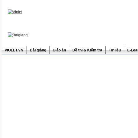
ViOLET.VN
Bài giảng
Giáo án
Đề thi & Kiểm tra
Tư liệu
E-Lea