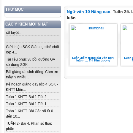
THƯ MỤC
Ngữ văn 10 Nâng cao
. Tuần 25.
luận
CÁC Ý KIẾN MỚI NHẤT
rất tuyệt...
...
Giới thiệu SGK Giáo dục thể chất
lớp 4...
Luận điểm trong bài văn nghị
Luan d
Tài liệu phục vụ bồi dưỡng GV
luận - ... Thị Kim Lương
sử dụng SGK...
Bài giảng rất sinh động. Cảm ơn
thầy N nhiều...
Kế hoạch giảng dạy lớp 4 SGK -
KNTT Môn...
Toán 1 KNTT. Bài 1 Tiết 2....
Toán 1 KNTT. Bài 1 Tiết 1....
Toán 1 KNTT. Bài Các số từ 0
đến 10...
TUẦN 2- Bài 4. Phân số thập
phân...