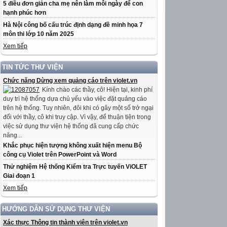
5 điều đơn giản cha mẹ nên làm mỗi ngày để con
hạnh phúc hơn
Hà Nội công bố cấu trúc định dạng đề minh họa 7
môn thi lớp 10 năm 2025
Xem tiếp
TIN TỨC THƯ VIỆN
Chức năng Dừng xem quảng cáo trên violet.vn
Kính chào các thầy, cô! Hiện tại, kinh phí
duy trì hệ thống dựa chủ yếu vào việc đặt quảng cáo
trên hệ thống. Tuy nhiên, đôi khi có gây một số trở ngại
đối với thầy, cô khi truy cập. Vì vậy, để thuận tiện trong
việc sử dụng thư viện hệ thống đã cung cấp chức
năng...
Khắc phục hiện tượng không xuất hiện menu Bộ
công cụ Violet trên PowerPoint và Word
Thử nghiệm Hệ thống Kiểm tra Trực tuyến ViOLET
Giai đoạn 1
Xem tiếp
HƯỚNG DẪN SỬ DỤNG THƯ VIỆN
Xác thực Thông tin thành viên trên violet.vn