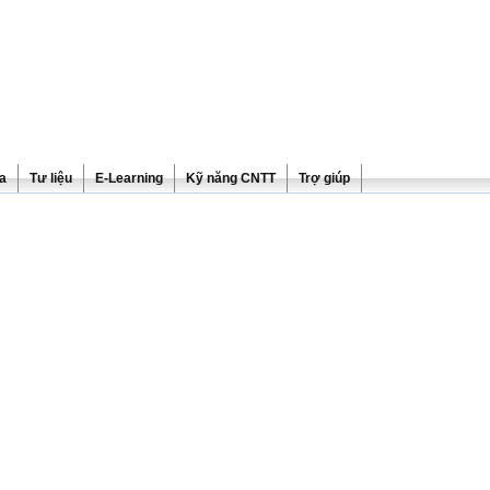
ra
Tư liệu
E-Learning
Kỹ năng CNTT
Trợ giúp