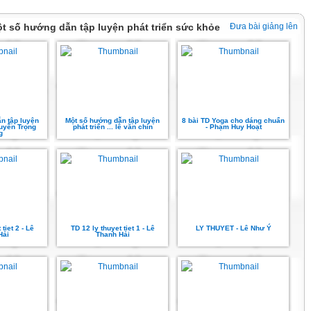
ột số hướng dẫn tập luyện phát triển sức khỏe
Đưa bài giảng lên
n tập luyện
Một số hướng dẫn tập luyện
8 bài TD Yoga cho dáng chuẩn
guyễn Trọng
phát triển ... lê văn chín
- Phạm Huy Hoạt
g
tiet 2 - Lê
TD 12 ly thuyet tiet 1 - Lê
LY THUYET - Lê Như Ý
Hải
Thanh Hải