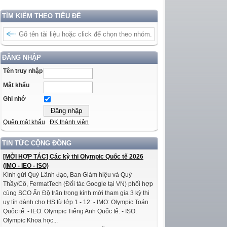
TÌM KIẾM THEO TIÊU ĐỀ
ĐĂNG NHẬP
Tên truy nhập
Mật khẩu
Ghi nhớ
Quên mật khẩu
ĐK thành viên
TIN TỨC CỘNG ĐỒNG
[MỜI HỢP TÁC] Các kỳ thi Olympic Quốc tế 2026
(IMO - IEO - ISO)
Kính gửi Quý Lãnh đạo, Ban Giám hiệu và Quý
Thầy/Cô, FermatTech (Đối tác Google tại VN) phối hợp
cùng SCO Ấn Độ trân trọng kính mời tham gia 3 kỳ thi
uy tín dành cho HS từ lớp 1 - 12: - IMO: Olympic Toán
Quốc tế. - IEO: Olympic Tiếng Anh Quốc tế. - ISO:
Olympic Khoa học...