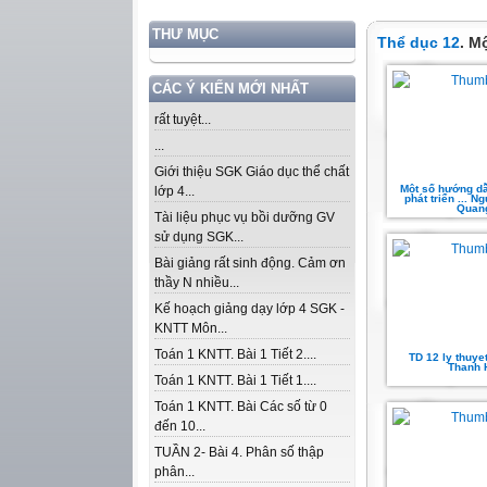
THƯ MỤC
Thể dục 12
. M
CÁC Ý KIẾN MỚI NHẤT
rất tuyệt...
...
Giới thiệu SGK Giáo dục thể chất
Một số hướng dẫ
lớp 4...
phát triển ... N
Quan
Tài liệu phục vụ bồi dưỡng GV
sử dụng SGK...
Bài giảng rất sinh động. Cảm ơn
thầy N nhiều...
Kế hoạch giảng dạy lớp 4 SGK -
KNTT Môn...
Toán 1 KNTT. Bài 1 Tiết 2....
TD 12 ly thuyet 
Thanh 
Toán 1 KNTT. Bài 1 Tiết 1....
Toán 1 KNTT. Bài Các số từ 0
đến 10...
TUẦN 2- Bài 4. Phân số thập
phân...