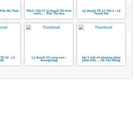
 Trần Bá Thảo
TD12- Tiêt 37 lý thuyết TD trình
Lý thuyết TD 12 Tiết 2 - Lê
chiếu ... Trần Thị Hoa
Thanh Hải
 TD 12 - Lê
Lý thuyết 12 Lạng sơn -
bài 1 một số phương pháp
Hải
duongtungg
phát triển ... Hà Văn Mừng