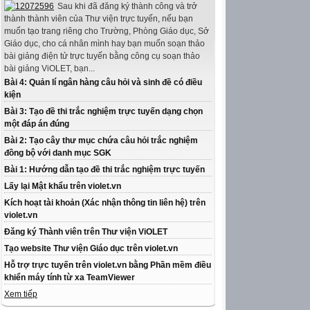
Sau khi đã đăng ký thành công và trở
thành thành viên của Thư viện trực tuyến, nếu bạn
muốn tạo trang riêng cho Trường, Phòng Giáo dục, Sở
Giáo dục, cho cá nhân mình hay bạn muốn soạn thảo
bài giảng điện tử trực tuyến bằng công cụ soạn thảo
bài giảng ViOLET, bạn...
Bài 4: Quản lí ngân hàng câu hỏi và sinh đề có điều
kiện
Bài 3: Tạo đề thi trắc nghiệm trực tuyến dạng chọn
một đáp án đúng
Bài 2: Tạo cây thư mục chứa câu hỏi trắc nghiệm
đồng bộ với danh mục SGK
Bài 1: Hướng dẫn tạo đề thi trắc nghiệm trực tuyến
Lấy lại Mật khẩu trên violet.vn
Kích hoạt tài khoản (Xác nhận thông tin liên hệ) trên
violet.vn
Đăng ký Thành viên trên Thư viện ViOLET
Tạo website Thư viện Giáo dục trên violet.vn
Hỗ trợ trực tuyến trên violet.vn bằng Phần mềm điều
khiển máy tính từ xa TeamViewer
Xem tiếp