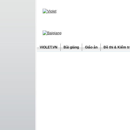
ViOLET.VN
Bài giảng
Giáo án
Đề thi & Kiểm t