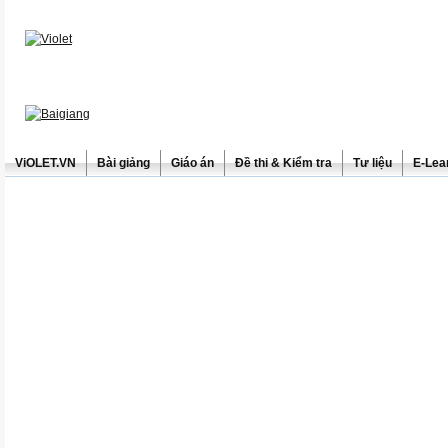
ViOLET.VN
Bài giảng
Giáo án
Đề thi & Kiểm tra
Tư liệu
E-Lea