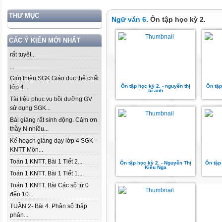
THƯ MỤC
Ngữ văn 6
. Ôn tập học kỳ 2.
CÁC Ý KIẾN MỚI NHẤT
rất tuyệt...
...
Giới thiệu SGK Giáo dục thể chất
Ôn tập học kỳ 2. - nguyễn thị
Ôn tập
lớp 4...
tú anh
Tài liệu phục vụ bồi dưỡng GV
sử dụng SGK...
Bài giảng rất sinh động. Cảm ơn
thầy N nhiều...
Kế hoạch giảng dạy lớp 4 SGK -
KNTT Môn...
Toán 1 KNTT. Bài 1 Tiết 2....
Ôn tập học kỳ 2. - Nguyễn Thị
Ôn tập
Kiều Nga
Toán 1 KNTT. Bài 1 Tiết 1....
Toán 1 KNTT. Bài Các số từ 0
đến 10...
TUẦN 2- Bài 4. Phân số thập
phân...