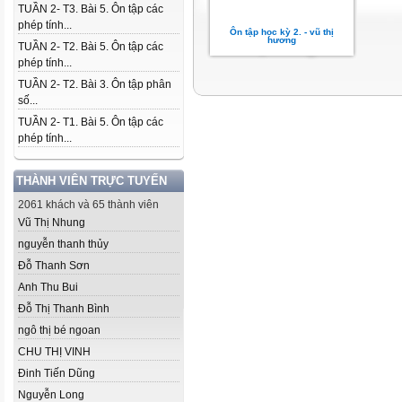
TUẦN 2- T3. Bài 5. Ôn tập các
phép tính...
Ôn tập học kỳ 2. - vũ thị
hương
TUẦN 2- T2. Bài 5. Ôn tập các
phép tính...
TUẦN 2- T2. Bài 3. Ôn tập phân
số...
TUẦN 2- T1. Bài 5. Ôn tập các
phép tính...
THÀNH VIÊN TRỰC TUYẾN
2061 khách và 65 thành viên
Vũ Thị Nhung
nguyễn thanh thủy
Đỗ Thanh Sơn
Anh Thu Bui
Đỗ Thị Thanh Bình
ngô thị bé ngoan
CHU THỊ VINH
Đinh Tiến Dũng
Nguyễn Long