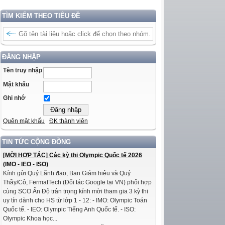
TÌM KIẾM THEO TIÊU ĐỀ
ĐĂNG NHẬP
Tên truy nhập
Mật khẩu
Ghi nhớ
Quên mật khẩu
ĐK thành viên
TIN TỨC CỘNG ĐỒNG
[MỜI HỢP TÁC] Các kỳ thi Olympic Quốc tế 2026
(IMO - IEO - ISO)
Kính gửi Quý Lãnh đạo, Ban Giám hiệu và Quý
Thầy/Cô, FermatTech (Đối tác Google tại VN) phối hợp
cùng SCO Ấn Độ trân trọng kính mời tham gia 3 kỳ thi
uy tín dành cho HS từ lớp 1 - 12: - IMO: Olympic Toán
Quốc tế. - IEO: Olympic Tiếng Anh Quốc tế. - ISO:
Olympic Khoa học...