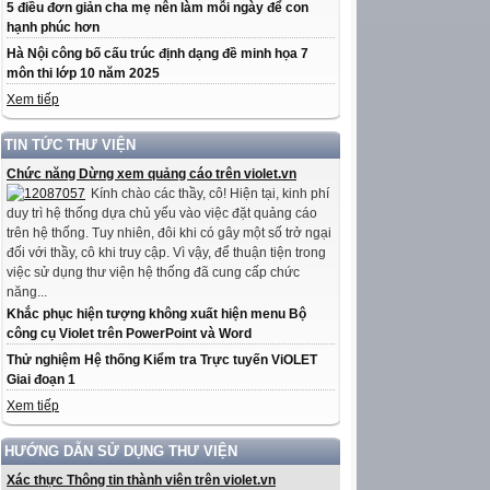
5 điều đơn giản cha mẹ nên làm mỗi ngày để con
hạnh phúc hơn
Hà Nội công bố cấu trúc định dạng đề minh họa 7
môn thi lớp 10 năm 2025
Xem tiếp
TIN TỨC THƯ VIỆN
Chức năng Dừng xem quảng cáo trên violet.vn
Kính chào các thầy, cô! Hiện tại, kinh phí
duy trì hệ thống dựa chủ yếu vào việc đặt quảng cáo
trên hệ thống. Tuy nhiên, đôi khi có gây một số trở ngại
đối với thầy, cô khi truy cập. Vì vậy, để thuận tiện trong
việc sử dụng thư viện hệ thống đã cung cấp chức
năng...
Khắc phục hiện tượng không xuất hiện menu Bộ
công cụ Violet trên PowerPoint và Word
Thử nghiệm Hệ thống Kiểm tra Trực tuyến ViOLET
Giai đoạn 1
Xem tiếp
HƯỚNG DẪN SỬ DỤNG THƯ VIỆN
Xác thực Thông tin thành viên trên violet.vn