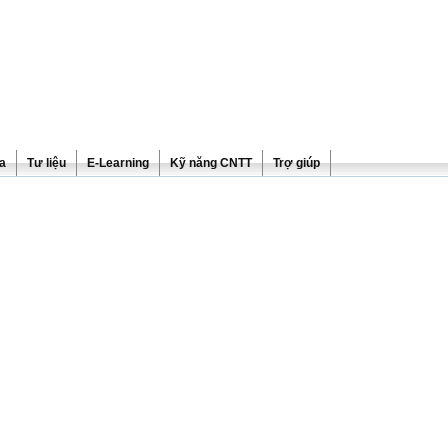
ra
Tư liệu
E-Learning
Kỹ năng CNTT
Trợ giúp