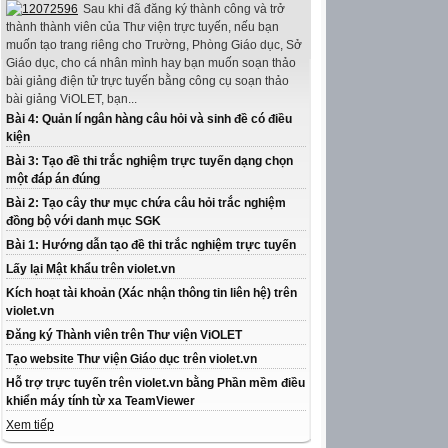
Sau khi đã đăng ký thành công và trở
thành thành viên của Thư viện trực tuyến, nếu bạn
muốn tạo trang riêng cho Trường, Phòng Giáo dục, Sở
Giáo dục, cho cá nhân mình hay bạn muốn soạn thảo
bài giảng điện tử trực tuyến bằng công cụ soạn thảo
bài giảng ViOLET, bạn...
Bài 4: Quản lí ngân hàng câu hỏi và sinh đề có điều
kiện
Bài 3: Tạo đề thi trắc nghiệm trực tuyến dạng chọn
một đáp án đúng
Bài 2: Tạo cây thư mục chứa câu hỏi trắc nghiệm
đồng bộ với danh mục SGK
Bài 1: Hướng dẫn tạo đề thi trắc nghiệm trực tuyến
Lấy lại Mật khẩu trên violet.vn
Kích hoạt tài khoản (Xác nhận thông tin liên hệ) trên
violet.vn
Đăng ký Thành viên trên Thư viện ViOLET
Tạo website Thư viện Giáo dục trên violet.vn
Hỗ trợ trực tuyến trên violet.vn bằng Phần mềm điều
khiển máy tính từ xa TeamViewer
Xem tiếp