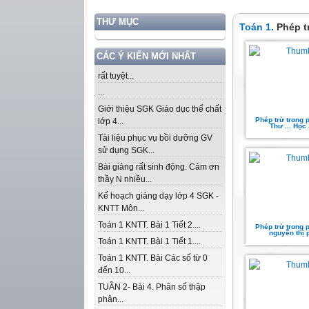
THƯ MỤC
Toán 1
. Phép 
CÁC Ý KIẾN MỚI NHẤT
rất tuyệt...
...
Giới thiệu SGK Giáo dục thể chất
Phép trừ trong 
lớp 4...
Thư ... Học
Tài liệu phục vụ bồi dưỡng GV
sử dụng SGK...
Bài giảng rất sinh động. Cảm ơn
thầy N nhiều...
Kế hoạch giảng dạy lớp 4 SGK -
KNTT Môn...
Toán 1 KNTT. Bài 1 Tiết 2....
Phép trừ trong 
nguyễn thị
Toán 1 KNTT. Bài 1 Tiết 1....
Toán 1 KNTT. Bài Các số từ 0
đến 10...
TUẦN 2- Bài 4. Phân số thập
phân...