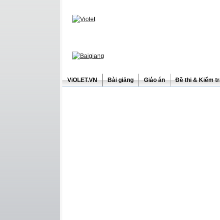
ViOLET.VN
Bài giảng
Giáo án
Đề thi & Kiểm t