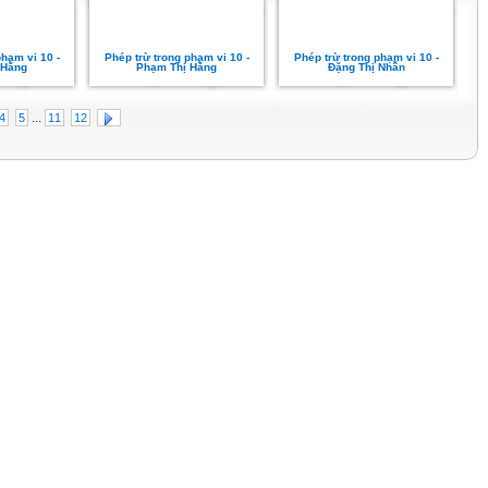
phạm vi 10 -
Phép trừ trong phạm vi 10 -
Phép trừ trong phạm vi 10 -
 Hằng
Phạm Thị Hằng
Đặng Thị Nhẫn
...
4
5
11
12