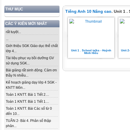
THƯ MỤC
Tiếng Anh 10 Nâng cao
. Unit 1 .
CÁC Ý KIẾN MỚI NHẤT
rất tuyệt...
...
Giới thiệu SGK Giáo dục thể chất
Unit 1 . School talks - Huỳnh
Unit 
lớp 4...
Minh Hiếu
Tài liệu phục vụ bồi dưỡng GV
sử dụng SGK...
Bài giảng rất sinh động. Cảm ơn
thầy N nhiều...
Kế hoạch giảng dạy lớp 4 SGK -
KNTT Môn...
Toán 1 KNTT. Bài 1 Tiết 2....
Toán 1 KNTT. Bài 1 Tiết 1....
Toán 1 KNTT. Bài Các số từ 0
đến 10...
TUẦN 2- Bài 4. Phân số thập
phân...