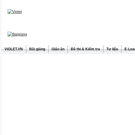
ViOLET.VN
Bài giảng
Giáo án
Đề thi & Kiểm tra
Tư liệu
E-Lea