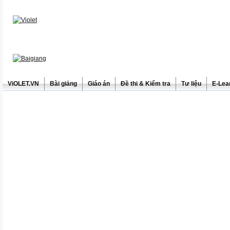
ViOLET.VN
Bài giảng
Giáo án
Đề thi & Kiểm tra
Tư liệu
E-Lea