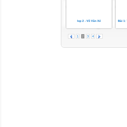
lop 2 - Võ Văn Xé
Bài 1: 
1
2
3
4