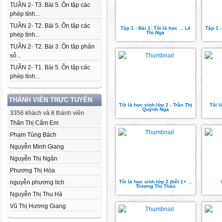
TUẦN 2- T3. Bài 5. Ôn tập các
phép tính...
TUẦN 2- T2. Bài 5. Ôn tập các
Tập 1 - Bài 1: Tôi là học ... Lê
Tập 1 -
Thị Nga
phép tính...
TUẦN 2- T2. Bài 3. Ôn tập phân
số...
TUẦN 2- T1. Bài 5. Ôn tập các
phép tính...
THÀNH VIÊN TRỰC TUYẾN
Tôi là học sinh lớp 2 - Trần Thị
Tôi l
Quỳnh Nga
3356 khách và 8 thành viên
Thân Thị Cẩm Em
Phạm Tùng Bách
Nguyễn Minh Giang
Nguyễn Thị Ngân
Phương Thị Hòa
nguyễn phương lich
Tôi là học sinh lớp 2 (tiết 1+ ...
Trương Thị Thào
Nguyễn Thị Thu Hà
Vũ Thị Hương Giang