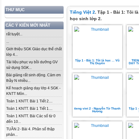
THƯ MỤC
Tiếng Việt 2
. Tập 1 - Bài 1: Tôi l
học sinh lớp 2.
CÁC Ý KIẾN MỚI NHẤT
rất tuyệt...
...
Giới thiệu SGK Giáo dục thể chất
lớp 4...
Tập 1 - Bài 1: Tôi là học ... Vũ
TIEN
Tài liệu phục vụ bồi dưỡng GV
Thị Duyên
DẠY TẬ
sử dụng SGK...
Bài giảng rất sinh động. Cảm ơn
thầy N nhiều...
Kế hoạch giảng dạy lớp 4 SGK -
KNTT Môn...
Toán 1 KNTT. Bài 1 Tiết 2....
Toán 1 KNTT. Bài 1 Tiết 1....
tieng viet 2 - Nguyễn Từ Thanh
Tập 1 -
Hương
Toán 1 KNTT. Bài Các số từ 0
đến 10...
TUẦN 2- Bài 4. Phân số thập
phân...