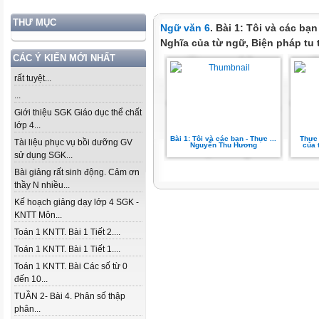
THƯ MỤC
Ngữ văn 6
. Bài 1: Tôi và các bạ
Nghĩa của từ ngữ, Biện pháp tu t
CÁC Ý KIẾN MỚI NHẤT
rất tuyệt...
...
Giới thiệu SGK Giáo dục thể chất
lớp 4...
Bài 1: Tôi và các bạn - Thực ...
Thực 
Tài liệu phục vụ bồi dưỡng GV
Nguyễn Thu Hương
của 
sử dụng SGK...
Bài giảng rất sinh động. Cảm ơn
thầy N nhiều...
Kế hoạch giảng dạy lớp 4 SGK -
KNTT Môn...
Toán 1 KNTT. Bài 1 Tiết 2....
Toán 1 KNTT. Bài 1 Tiết 1....
Toán 1 KNTT. Bài Các số từ 0
đến 10...
TUẦN 2- Bài 4. Phân số thập
phân...