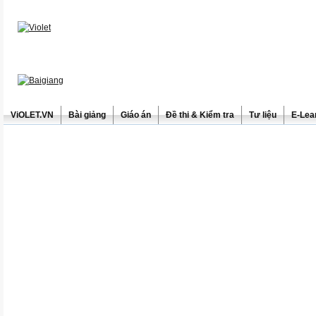
ViOLET.VN
Bài giảng
Giáo án
Đề thi & Kiểm tra
Tư liệu
E-Lea