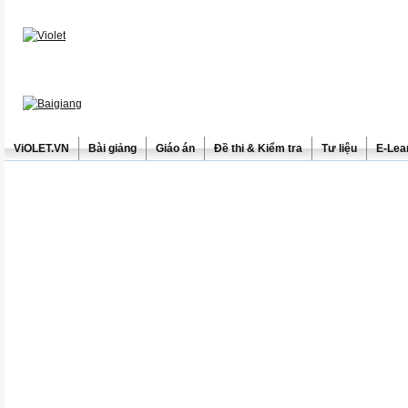
ViOLET.VN
Bài giảng
Giáo án
Đề thi & Kiểm tra
Tư liệu
E-Lea