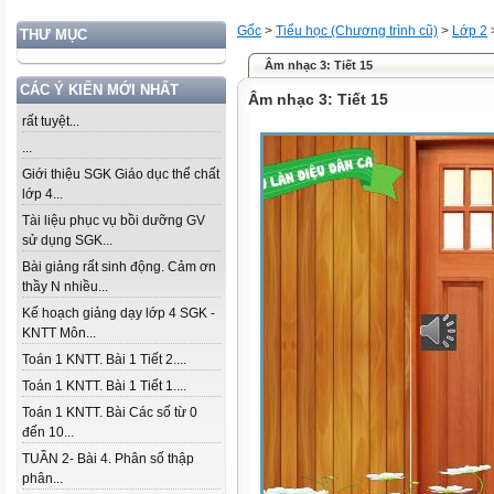
Gốc
>
Tiểu học (Chương trình cũ)
>
Lớp 2
THƯ MỤC
Âm nhạc 3: Tiết 15
CÁC Ý KIẾN MỚI NHẤT
Âm nhạc 3: Tiết 15
rất tuyệt...
...
Giới thiệu SGK Giáo dục thể chất
lớp 4...
Tài liệu phục vụ bồi dưỡng GV
sử dụng SGK...
Bài giảng rất sinh động. Cảm ơn
thầy N nhiều...
Kế hoạch giảng dạy lớp 4 SGK -
KNTT Môn...
Toán 1 KNTT. Bài 1 Tiết 2....
Toán 1 KNTT. Bài 1 Tiết 1....
Toán 1 KNTT. Bài Các số từ 0
đến 10...
TUẦN 2- Bài 4. Phân số thập
phân...