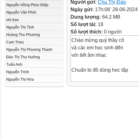
Người gửi:
Chu Thị Đào
Nguyễn Hồng Phúc Điệp
Ngày gửi:
17h:06' 28-06-2024
Nguyễn Văn Phới
Dung lượng:
64.2 MB
nhi tran
Số lượt tải:
18
Nguyễn Thị Tình
Số lượt thích:
0 người
Hoàng Thu Phương
Chào mừng quý thầy cô
Cam Trieu
và các em học sinh đến
Nguyễn Thị Phương Thanh
với tiết âm nhạc
Đào Thị Thu Hường
Tuấn Anh
Chuẩn bị đồ dùng học tập
Nguyễn Trinh
Nguyễn Thị Hòa
HOẠT ĐỘNG KHỞI ĐỘNG
Trò chơi: Bức tranh bí ẩn
Mở mảnh ghép và đoán tên nh
Đàn t'rưng
T'rưng là loại nhạc cụ gõ phổ 