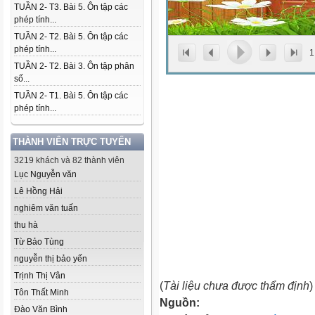
TUẦN 2- T3. Bài 5. Ôn tập các
phép tính...
TUẦN 2- T2. Bài 5. Ôn tập các
phép tính...
1
TUẦN 2- T2. Bài 3. Ôn tập phân
số...
TUẦN 2- T1. Bài 5. Ôn tập các
phép tính...
THÀNH VIÊN TRỰC TUYẾN
3219 khách và 82 thành viên
Lục Nguyễn văn
Lê Hồng Hải
nghiêm văn tuấn
thu hà
Từ Bảo Tùng
nguyễn thị bảo yến
Trịnh Thị Vân
(
Tài liệu chưa được thẩm định
)
Tôn Thất Minh
Nguồn:
Đào Văn Bình