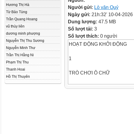
Nguồn:
Hương Thị Hà
Người gửi:
Lò văn Quý
Từ Bảo Tùng
Ngày gửi:
21h:32' 10-04-2026
Trần Quang Hoang
Dung lượng:
47.5 MB
vũ thùy liên
Số lượt tải:
3
dương minh phượng
Số lượt thích:
0 người
Nguyễn Thị Thu Sương
HOẠT ĐỘNG KHỞI ĐỘNG
Nguyễn Minh Thư
Trần Thị Hằng Ni
1
Phạm Thị Thu
Thanh Hoai
TRÒ CHƠI Ô CHỮ
Hồ Thị Thuyên
2
T
3
H