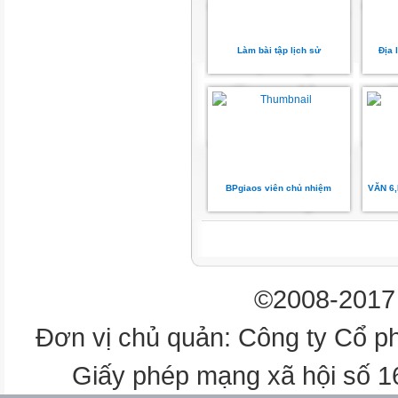
A
Làm bài tập lịch sử
Địa 
U
M
R
A
BPgiaos viên chủ nhiệm
VĂN 6
N
H
©2008-2017 
A
Đơn vị chủ quản: Công ty Cổ p
M
Giấy phép mạng xã hội số 