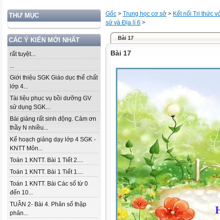
Gốc
>
Trung học cơ sở
>
Kết nối Tri thức 
THƯ MỤC
sử và Địa lí 6
>
Bài 17
CÁC Ý KIẾN MỚI NHẤT
Bài 17
rất tuyệt...
...
Giới thiệu SGK Giáo dục thể chất
lớp 4...
Tài liệu phục vụ bồi dưỡng GV
sử dụng SGK...
Bài giảng rất sinh động. Cảm ơn
thầy N nhiều...
Kế hoạch giảng dạy lớp 4 SGK -
KNTT Môn...
Toán 1 KNTT. Bài 1 Tiết 2....
Toán 1 KNTT. Bài 1 Tiết 1....
Toán 1 KNTT. Bài Các số từ 0
đến 10...
TUẦN 2- Bài 4. Phân số thập
phân...