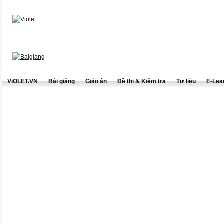
ViOLET.VN
Bài giảng
Giáo án
Đề thi & Kiểm tra
Tư liệu
E-Lea