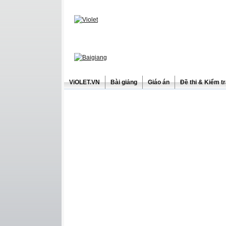
ViOLET.VN
Bài giảng
Giáo án
Đề thi & Kiểm t