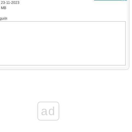
' 23-11-2023
7 MB
gười
 THỐNG
ad