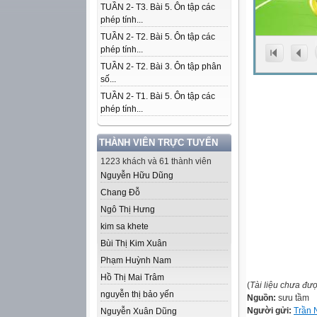
TUẦN 2- T3. Bài 5. Ôn tập các
phép tính...
TUẦN 2- T2. Bài 5. Ôn tập các
phép tính...
TUẦN 2- T2. Bài 3. Ôn tập phân
số...
TUẦN 2- T1. Bài 5. Ôn tập các
phép tính...
THÀNH VIÊN TRỰC TUYẾN
1223 khách và 61 thành viên
Nguyễn Hữu Dũng
Chang Đỗ
Ngô Thị Hưng
kim sa khete
Bùi Thị Kim Xuân
Phạm Huỳnh Nam
Hồ Thị Mai Trâm
(
Tài liệu chưa đư
nguyễn thị bảo yến
Nguồn:
sưu tầm
Người gửi:
Trần 
Nguyễn Xuân Dũng