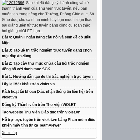
Sau khi đã đăng ký thành công và trở
thành thành viên của Thư viện trực tuyến, nếu bạn
muốn tạo trang riêng cho Trường, Phòng Giáo dục, Sở
Giáo dục, cho cá nhân mình hay bạn muốn soạn thảo
bài giảng điện tử trực tuyến bằng công cụ soạn thảo
bài giảng ViOLET, bạn...
Bài 4: Quản lí ngân hàng câu hỏi và sinh đề có điều
kiện
Bài 3: Tạo đề thi trắc nghiệm trực tuyến dạng chọn
một đáp án đúng
Bài 2: Tạo cây thư mục chứa câu hỏi trắc nghiệm
đồng bộ với danh mục SGK
Bài 1: Hướng dẫn tạo đề thi trắc nghiệm trực tuyến
Lấy lại Mật khẩu trên violet.vn
Kích hoạt tài khoản (Xác nhận thông tin liên hệ) trên
violet.vn
Đăng ký Thành viên trên Thư viện ViOLET
Tạo website Thư viện Giáo dục trên violet.vn
Hỗ trợ trực tuyến trên violet.vn bằng Phần mềm điều
khiển máy tính từ xa TeamViewer
Xem tiếp