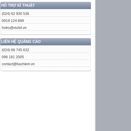
HỖ TRỢ KĨ THUẬT
(024) 62 930 536
0919 124 899
hotro@violet.vn
LIÊN HỆ QUẢNG CÁO
(024) 66 745 632
096 181 2005
contact@bachkim.vn