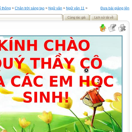
ổ thông
>
Chân trời sáng tạo
>
Ngữ văn
>
Ngữ văn 11
>
Đưa bài giảng lên
Cùng tác giả
Lịch sử tải về