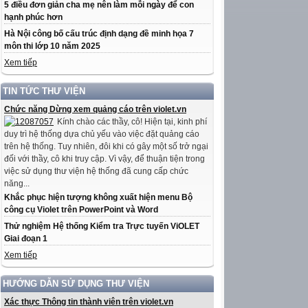
5 điều đơn giản cha mẹ nên làm mỗi ngày để con
hạnh phúc hơn
Hà Nội công bố cấu trúc định dạng đề minh họa 7
môn thi lớp 10 năm 2025
Xem tiếp
TIN TỨC THƯ VIỆN
Chức năng Dừng xem quảng cáo trên violet.vn
Kính chào các thầy, cô! Hiện tại, kinh phí
duy trì hệ thống dựa chủ yếu vào việc đặt quảng cáo
trên hệ thống. Tuy nhiên, đôi khi có gây một số trở ngại
đối với thầy, cô khi truy cập. Vì vậy, để thuận tiện trong
việc sử dụng thư viện hệ thống đã cung cấp chức
năng...
Khắc phục hiện tượng không xuất hiện menu Bộ
công cụ Violet trên PowerPoint và Word
Thử nghiệm Hệ thống Kiểm tra Trực tuyến ViOLET
Giai đoạn 1
Xem tiếp
HƯỚNG DẪN SỬ DỤNG THƯ VIỆN
Xác thực Thông tin thành viên trên violet.vn