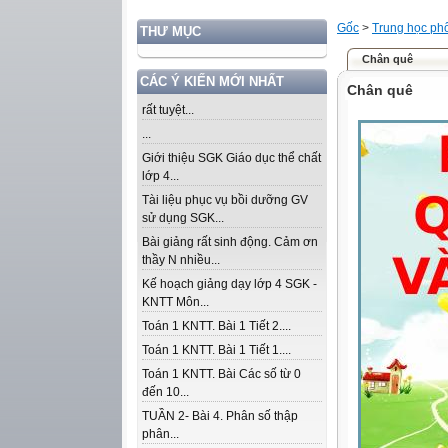
Gốc
>
Trung học ph
THƯ MỤC
Chân quê
CÁC Ý KIẾN MỚI NHẤT
Chân quê
rất tuyệt...
...
Giới thiệu SGK Giáo dục thể chất
lớp 4...
Tài liệu phục vụ bồi dưỡng GV
sử dụng SGK...
Bài giảng rất sinh động. Cảm ơn
thầy N nhiều...
Kế hoạch giảng dạy lớp 4 SGK -
KNTT Môn...
Toán 1 KNTT. Bài 1 Tiết 2....
Toán 1 KNTT. Bài 1 Tiết 1....
Toán 1 KNTT. Bài Các số từ 0
đến 10...
TUẦN 2- Bài 4. Phân số thập
phân...