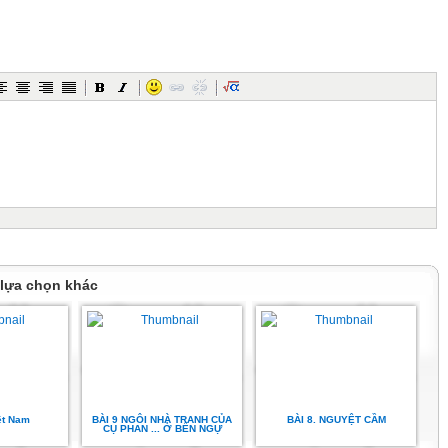
UNG
chính của văn bản “Chân
oại, bố cục của văn bản
iết nhân vật “em” trong
ơ có ý nghĩa gì?
 lựa chọn khác
UNG
h của văn bản “Chân quê”.
guyễn Bính là một câu chuyện tình yêu
âu sắc. Chàng trai trong câu chuyện này
ợc vẻ đẹp chân quê của người yêu mình
về từ phương Tây. Điều này làm cho
ệt Nam
BÀI 9 NGÔI NHÀ TRANH CỦA
BÀI 8. NGUYỆT CẦM
 thất vọng, bởi vì nét đẹp mộc mạc, bình
CỤ PHAN ... Ở BẾN NGỰ
đã bị mất đi.