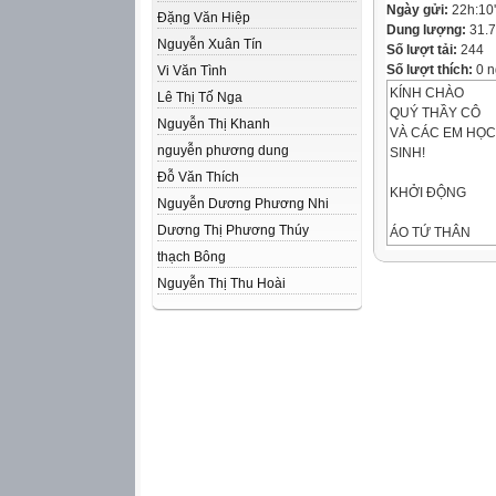
Ngày gửi:
22h:10
Đặng Văn Hiệp
Dung lượng:
31.
Nguyễn Xuân Tín
Số lượt tải:
244
Số lượt thích:
0 n
Vi Văn Tình
KÍNH CHÀO
Lê Thị Tố Nga
QUÝ THẦY CÔ
Nguyễn Thị Khanh
VÀ CÁC EM HỌC
nguyễn phương dung
SINH!
Đỗ Văn Thích
KHỞI ĐỘNG
Nguyễn Dương Phương Nhi
Dương Thị Phương Thúy
ÁO TỨ THÂN
thạch Bông
ÁO BÀ BA
Nguyễn Thị Thu Hoài
ÁO DÀI TRUYỀN
VỌNG CỔ
CA HUẾ
HÁT QUAN HỌ
Chân
quê