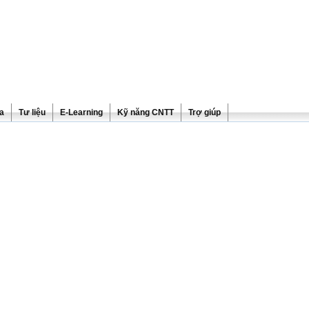
ra
Tư liệu
E-Learning
Kỹ năng CNTT
Trợ giúp