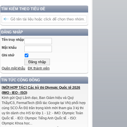
TÌM KIẾM THEO TIÊU ĐỀ
ĐĂNG NHẬP
Tên truy nhập
Mật khẩu
Ghi nhớ
Quên mật khẩu
ĐK thành viên
TIN TỨC CỘNG ĐỒNG
[MỜI HỢP TÁC] Các kỳ thi Olympic Quốc tế 2026
(IMO - IEO - ISO)
Kính gửi Quý Lãnh đạo, Ban Giám hiệu và Quý
Thầy/Cô, FermatTech (Đối tác Google tại VN) phối hợp
cùng SCO Ấn Độ trân trọng kính mời tham gia 3 kỳ thi
uy tín dành cho HS từ lớp 1 - 12: - IMO: Olympic Toán
Quốc tế. - IEO: Olympic Tiếng Anh Quốc tế. - ISO:
Olympic Khoa học...