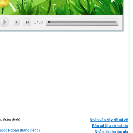
1
/
33
ợc thẩm định
)
Nhấn vào đây để tải về
Báo tài liệu có sai sót
Ngọc Ngoan
(
trang riêng
)
Nhắn tin cho tác giả