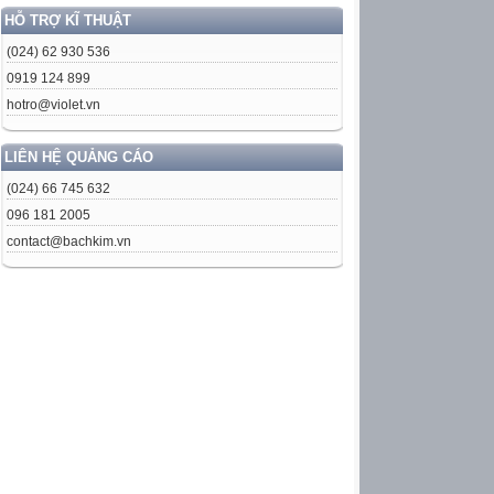
HỖ TRỢ KĨ THUẬT
(024) 62 930 536
0919 124 899
hotro@violet.vn
LIÊN HỆ QUẢNG CÁO
(024) 66 745 632
096 181 2005
contact@bachkim.vn