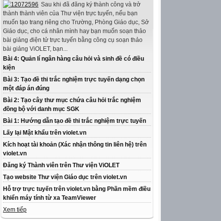
Sau khi đã đăng ký thành công và trở
thành thành viên của Thư viện trực tuyến, nếu bạn
muốn tạo trang riêng cho Trường, Phòng Giáo dục, Sở
Giáo dục, cho cá nhân mình hay bạn muốn soạn thảo
bài giảng điện tử trực tuyến bằng công cụ soạn thảo
bài giảng ViOLET, bạn...
Bài 4: Quản lí ngân hàng câu hỏi và sinh đề có điều
kiện
Bài 3: Tạo đề thi trắc nghiệm trực tuyến dạng chọn
một đáp án đúng
Bài 2: Tạo cây thư mục chứa câu hỏi trắc nghiệm
đồng bộ với danh mục SGK
Bài 1: Hướng dẫn tạo đề thi trắc nghiệm trực tuyến
Lấy lại Mật khẩu trên violet.vn
Kích hoạt tài khoản (Xác nhận thông tin liên hệ) trên
violet.vn
Đăng ký Thành viên trên Thư viện ViOLET
Tạo website Thư viện Giáo dục trên violet.vn
Hỗ trợ trực tuyến trên violet.vn bằng Phần mềm điều
khiển máy tính từ xa TeamViewer
Xem tiếp