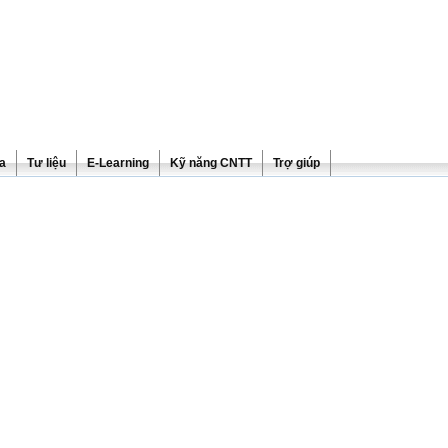
ra
Tư liệu
E-Learning
Kỹ năng CNTT
Trợ giúp