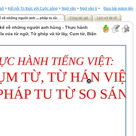
 sở
>
Kết nối Tri thức với Cuộc sống
>
Ngữ văn
>
Ngữ văn 6
>
Đưa bài giảng lên
ể về những người anh ... pháp tu từ.
Cùng tác giả
Lịch sử tải về
 kể về những người anh hùng - Thực hành
hĩa của từ ngữ, Từ ghép và từ láy, Cụm từ, Biện