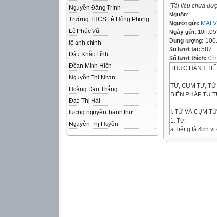
(
Tài liệu chưa đư
Nguyễn Đăng Trình
Nguồn:
Trường THCS Lê Hồng Phong
Người gửi:
MAI 
Lê Phúc Vũ
Ngày gửi:
10h:05
Dung lượng:
100
lê anh chính
Số lượt tải:
587
Đậu Khắc Lĩnh
Số lượt thích:
0 n
Đồan Minh Hiên
THỰC HÀNH TIẾN
Nguyễn Thị Nhàn
TỪ, CỤM TỪ, TỪ
Hoàng Đạo Thắng
BIỆN PHÁP TU 
Đào Thị Hải
I. TỪ VÀ CỤM TỪ
lương nguyễn thanh thư
1. Từ:
Nguyễn Thị Huyền
a.Tiếng là đơn vị 
Ví dụ:
+nhà -> một tiếng
+bánh chưng, xinh
b.Từ là đơn vị ng
Ví dụ:
Thần / dạy / dân /
c.Cấu tạo từ:
-Từ đơn: Từ chỉ c
Ví dụ: ăn, nhà, đ