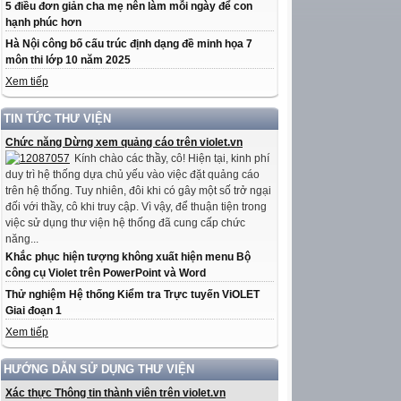
5 điều đơn giản cha mẹ nên làm mỗi ngày để con
hạnh phúc hơn
Hà Nội công bố cấu trúc định dạng đề minh họa 7
môn thi lớp 10 năm 2025
Xem tiếp
TIN TỨC THƯ VIỆN
Chức năng Dừng xem quảng cáo trên violet.vn
Kính chào các thầy, cô! Hiện tại, kinh phí
duy trì hệ thống dựa chủ yếu vào việc đặt quảng cáo
trên hệ thống. Tuy nhiên, đôi khi có gây một số trở ngại
đối với thầy, cô khi truy cập. Vì vậy, để thuận tiện trong
việc sử dụng thư viện hệ thống đã cung cấp chức
năng...
Khắc phục hiện tượng không xuất hiện menu Bộ
công cụ Violet trên PowerPoint và Word
Thử nghiệm Hệ thống Kiểm tra Trực tuyến ViOLET
Giai đoạn 1
Xem tiếp
HƯỚNG DẪN SỬ DỤNG THƯ VIỆN
Xác thực Thông tin thành viên trên violet.vn