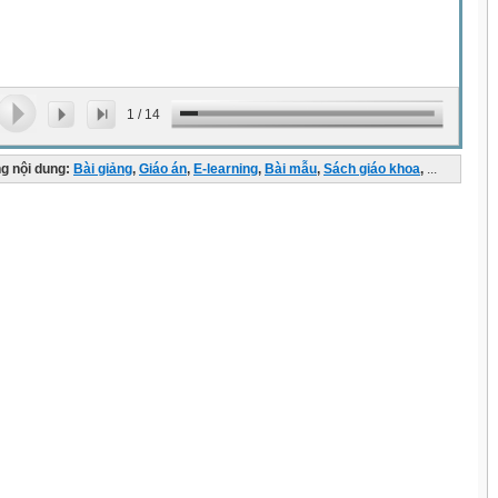
1
/
14
g nội dung:
Bài giảng
,
Giáo án
,
E-learning
,
Bài mẫu
,
Sách giáo khoa
,
...