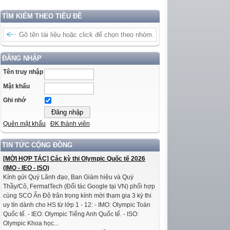
TÌM KIẾM THEO TIÊU ĐỀ
ĐĂNG NHẬP
Tên truy nhập
Mật khẩu
Ghi nhớ
Quên mật khẩu
ĐK thành viên
TIN TỨC CỘNG ĐỒNG
[MỜI HỢP TÁC] Các kỳ thi Olympic Quốc tế 2026
(IMO - IEO - ISO)
Kính gửi Quý Lãnh đạo, Ban Giám hiệu và Quý
Thầy/Cô, FermatTech (Đối tác Google tại VN) phối hợp
cùng SCO Ấn Độ trân trọng kính mời tham gia 3 kỳ thi
uy tín dành cho HS từ lớp 1 - 12: - IMO: Olympic Toán
Quốc tế. - IEO: Olympic Tiếng Anh Quốc tế. - ISO:
Olympic Khoa học...