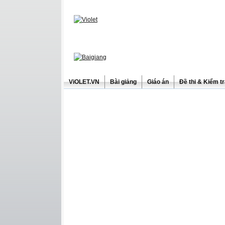
ViOLET.VN
Bài giảng
Giáo án
Đề thi & Kiểm t