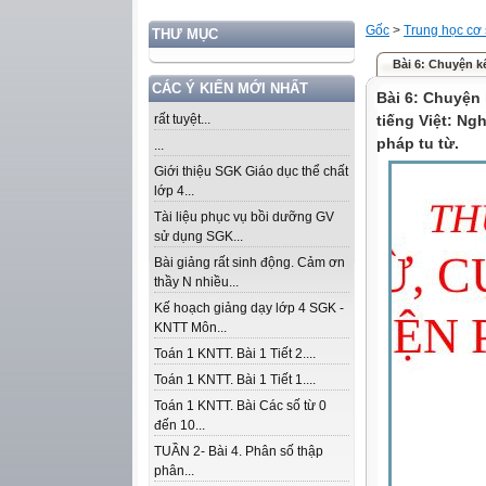
Gốc
>
Trung học cơ
THƯ MỤC
Bài 6: Chuyện k
CÁC Ý KIẾN MỚI NHẤT
Bài 6: Chuyện
rất tuyệt...
tiếng Việt: Ng
pháp tu từ.
...
Giới thiệu SGK Giáo dục thể chất
lớp 4...
Tài liệu phục vụ bồi dưỡng GV
sử dụng SGK...
Bài giảng rất sinh động. Cảm ơn
thầy N nhiều...
Kế hoạch giảng dạy lớp 4 SGK -
KNTT Môn...
Toán 1 KNTT. Bài 1 Tiết 2....
Toán 1 KNTT. Bài 1 Tiết 1....
Toán 1 KNTT. Bài Các số từ 0
đến 10...
TUẦN 2- Bài 4. Phân số thập
phân...