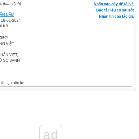
ợc thẩm định
)
Nhấn vào đây để tải về
Báo tài liệu có sai sót
VĂN NĂM
Nhắn tin cho tác giả
' 18-01-2024
.0 KB
gười
G VIỆT:
 HÁN VIỆT,
TỪ SO SÁNH
cấu tạo nên từ.
 xắn -> hai tiếng
ôn ngữ dùng để đặt câu.
 cách / trồng trọt. -> Câu này có năm từ.
ad
ó một tiếng.
i, cười…