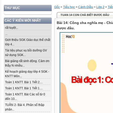
Gốc
>
Tiểu học
>
Cánh Diều
>
Lớp 2
>
Tiế
THƯ MỤC
TUAN 14 CON CHẢ BIẾT ĐƯƠC ĐÂU
CÁC Ý KIẾN MỚI NHẤT
Bài 14: Công cha nghĩa mẹ - Chi
rất tuyệt...
được đâu.
...
Giới thiệu SGK Giáo dục thể chất
lớp 4...
Tài liệu phục vụ bồi dưỡng GV
sử dụng SGK...
Bài giảng rất sinh động. Cảm ơn
thầy N nhiều...
Kế hoạch giảng dạy lớp 4 SGK -
KNTT Môn...
Toán 1 KNTT. Bài 1 Tiết 2....
Toán 1 KNTT. Bài 1 Tiết 1....
Toán 1 KNTT. Bài Các số từ 0
đến 10...
TUẦN 2- Bài 4. Phân số thập
phân...