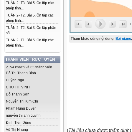
TUẦN 2- T3. Bài 5. Ôn tập các
phép tính...
TUẦN 2- T2. Bài 5. Ôn tập các
phép tính...
1
TUẦN 2- T2. Bài 3. Ôn tập phân
số...
Tham khảo cùng nội dung:
Bài giảng
,
TUẦN 2- T1. Bài 5. Ôn tập các
phép tính...
THÀNH VIÊN TRỰC TUYẾN
2154 khách và 65 thành viên
Đỗ Thị Thanh Bình
Huỳnh Nga
CHU THỊ VINH
Đỗ Thanh Sơn
Nguyễn Thị Kim Chi
Phạm Hùng Duyên
nguyễn thị anh quỳnh
Đinh Tiến Dũng
Vũ Thị Nhung
(
Tài liệu chưa được thẩm định
)