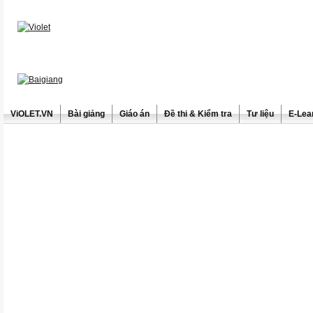
ViOLET.VN
Bài giảng
Giáo án
Đề thi & Kiểm tra
Tư liệu
E-Lea