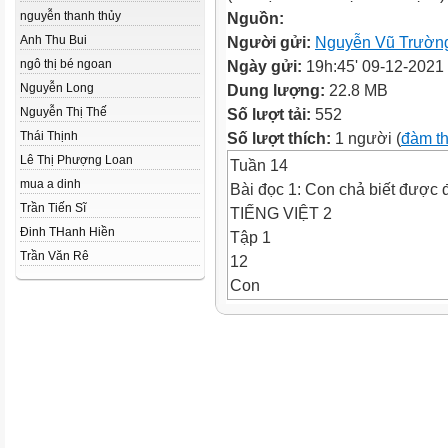
nguyễn thanh thủy
Nguồn:
Anh Thu Bui
Người gửi:
Nguyễn Vũ Trườn
ngô thị bé ngoan
Ngày gửi:
19h:45' 09-12-2021
Nguyễn Long
Dung lượng:
22.8 MB
Nguyễn Thị Thế
Số lượt tải:
552
Thái Thịnh
Số lượt thích:
1 người (
đàm t
Lê Thị Phượng Loan
Tuần 14
mua a dinh
Bài đọc 1: Con chả biết được 
Trần Tiến Sĩ
TIẾNG VIỆT 2
Đinh THanh Hiền
Tập 1
Trần Văn Rê
12
Con
giáp
Có 4 bạn ham chơi, đã quên m
Hãy chỉ đường cho các bạn đó 
hỏi sau đây nhé!
Trong bài‘‘Vầng trăng của ngo
ở với ai?