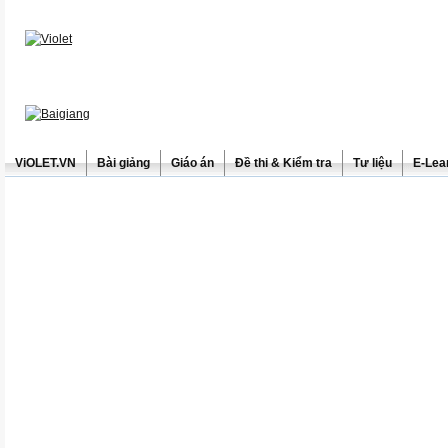
ViOLET.VN
Bài giảng
Giáo án
Đề thi & Kiểm tra
Tư liệu
E-Lea