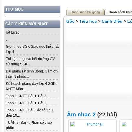
THƯ MỤC
Danh sách bài giảng
Danh sách thư
Gốc
>
Tiểu học
>
Cánh Diều
>
Lớ
CÁC Ý KIẾN MỚI NHẤT
rất tuyệt...
...
Giới thiệu SGK Giáo dục thể chất
lớp 4...
Tài liệu phục vụ bồi dưỡng GV
sử dụng SGK...
Bài giảng rất sinh động. Cảm ơn
thầy N nhiều...
Kế hoạch giảng dạy lớp 4 SGK -
KNTT Môn...
Toán 1 KNTT. Bài 1 Tiết 2....
Toán 1 KNTT. Bài 1 Tiết 1....
Toán 1 KNTT. Bài Các số từ 0
Âm nhạc 2
(22 bài)
đến 10...
TUẦN 2- Bài 4. Phân số thập
phân...