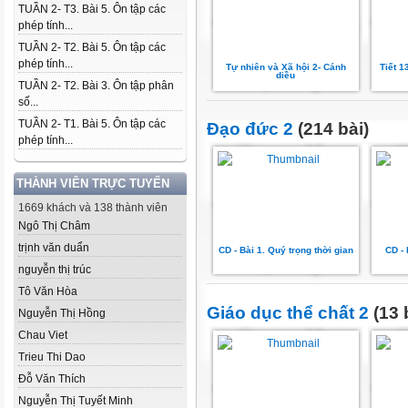
TUẦN 2- T3. Bài 5. Ôn tập các
phép tính...
TUẦN 2- T2. Bài 5. Ôn tập các
phép tính...
Tự nhiên và Xã hội 2- Cánh
Tiết 1
diều
TUẦN 2- T2. Bài 3. Ôn tập phân
số...
TUẦN 2- T1. Bài 5. Ôn tập các
Đạo đức 2
(214 bài)
phép tính...
THÀNH VIÊN TRỰC TUYẾN
1669 khách và 138 thành viên
Ngô Thị Châm
trịnh văn duẩn
CD - Bài 1. Quý trọng thời gian
CD - 
nguyễn thị trúc
Tô Văn Hòa
Giáo dục thể chất 2
(13 
Nguyễn Thị Hồng
Chau Viet
Trieu Thi Dao
Đỗ Văn Thích
Nguyễn Thị Tuyết Minh