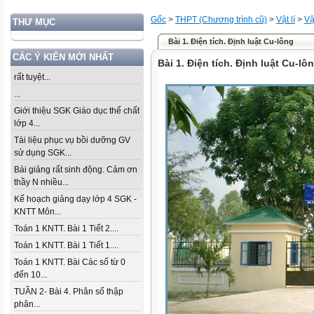
Gốc
>
THPT (Chương trình cũ)
>
Vật lí
>
Vậ
THƯ MỤC
Bài 1. Điện tích. Định luật Cu-lông
CÁC Ý KIẾN MỚI NHẤT
Bài 1. Điện tích. Định luật Cu-lô
rất tuyệt...
...
Giới thiệu SGK Giáo dục thể chất
lớp 4...
Tài liệu phục vụ bồi dưỡng GV
sử dụng SGK...
Bài giảng rất sinh động. Cảm ơn
thầy N nhiều...
Kế hoạch giảng dạy lớp 4 SGK -
KNTT Môn...
Toán 1 KNTT. Bài 1 Tiết 2....
Toán 1 KNTT. Bài 1 Tiết 1....
Toán 1 KNTT. Bài Các số từ 0
đến 10...
TUẦN 2- Bài 4. Phân số thập
phân...