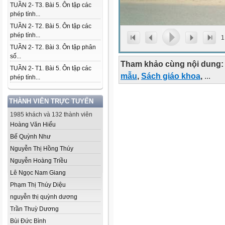
TUẦN 2- T3. Bài 5. Ôn tập các
phép tính...
TUẦN 2- T2. Bài 5. Ôn tập các
phép tính...
1
TUẦN 2- T2. Bài 3. Ôn tập phân
số...
Tham khảo cùng nội dung:
TUẦN 2- T1. Bài 5. Ôn tập các
mẫu
,
Sách giáo khoa
,
...
phép tính...
THÀNH VIÊN TRỰC TUYẾN
1985 khách và 132 thành viên
Hoàng Văn Hiếu
Bế Quỳnh Như
Nguyễn Thị Hồng Thúy
Nguyễn Hoàng Triều
Lê Ngọc Nam Giang
Phạm Thị Thúy Diệu
nguyễn thị quỳnh dương
Trần Thuỳ Dương
Bùi Đức Bình