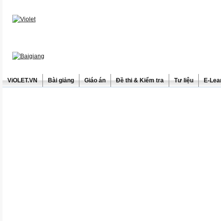
ViOLET.VN
Bài giảng
Giáo án
Đề thi & Kiểm tra
Tư liệu
E-Lea