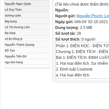
(
Tài liệu chưa được thẩm định
)
Nguyễn Ngọc Quân
Nguồn:
Lê Duy Thức
Người gửi:
Nguyễn Phước Lợ
dương uyên
Ngày gửi:
04h:04' 02-10-2021
Big bang
Dung lượng:
2.5 MB
Lê Thị Hương Liên
Số lượt tải:
28
Ba Hiep
Số lượt thích:
0 người
võ thị hồng lý
Nguyễn Thành Quang
Phần 1: ĐIỆN HỌC - ĐIỆN T
Đỗ Tựe
Chương 1: ĐIỆN TÍCH - ĐI
Nguyễn Tiến Đô
Bài 1: ĐIỆN TÍCH. ĐỊNH LU
ngu kim hang
1. Hai loại điện tích. Sự nhiễm
2. Định luật Coulomb
a. Hai loại điện tích.
b. Sự nhiễm điện của các vật.
3. Lực tương tác của các điện t
Làm thế nào để nhận biết một 
Bài 1: ĐIỆN TÍCH. ĐỊNH LU
Cách 1: Dùng tỉnh điện kế.