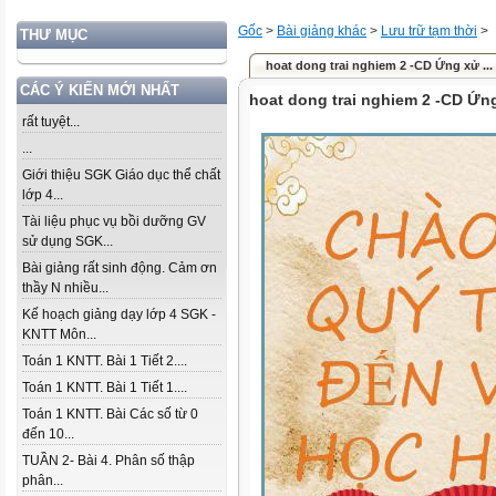
Gốc
>
Bài giảng khác
>
Lưu trữ tạm thời
>
THƯ MỤC
hoat dong trai nghiem 2 -CD Ứng xử ...
CÁC Ý KIẾN MỚI NHẤT
hoat dong trai nghiem 2 -CD Ứng
rất tuyệt...
...
Giới thiệu SGK Giáo dục thể chất
lớp 4...
Tài liệu phục vụ bồi dưỡng GV
sử dụng SGK...
Bài giảng rất sinh động. Cảm ơn
thầy N nhiều...
Kế hoạch giảng dạy lớp 4 SGK -
KNTT Môn...
Toán 1 KNTT. Bài 1 Tiết 2....
Toán 1 KNTT. Bài 1 Tiết 1....
Toán 1 KNTT. Bài Các số từ 0
đến 10...
TUẦN 2- Bài 4. Phân số thập
phân...