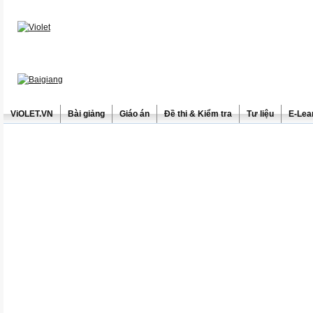
ViOLET.VN
Bài giảng
Giáo án
Đề thi & Kiểm tra
Tư liệu
E-Lea