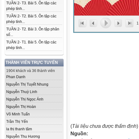
TUẦN 2- T3. Bài 5. Ôn tập các
phép tính...
TUẦN 2- T2. Bài 5. Ôn tập các
phép tính...
1
TUẦN 2- T2. Bài 3. Ôn tập phân
số...
TUẦN 2- T1. Bài 5. Ôn tập các
phép tính...
THÀNH VIÊN TRỰC TUYẾN
1904 khách và 36 thành viên
Phan Danh
Nguyễn Thị Tuyết Nhung
Nguyễn Thuỳ Linh
Nguyễn Thị Ngọc Ánh
Nguyễn Thị Hoàn
Võ Minh Tuấn
Trần Thị Yến
(
Tài liệu chưa được thẩm định
)
la thị thanh tâm
Nguồn:
Nguyễn Thu Hương