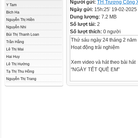
Người gửi:
TH Trương Công
Y Tam
Ngày gửi:
15h:25' 19-02-2025
Bich Ha
Dung lượng:
7.2 MB
Nguyễn Thị Hiền
Số lượt tải:
2
Nguyễn Nhi
Số lượt thích:
0 người
Bùi Thị Thanh Loan
Thứ sáu ngày 24 tháng 2 năm
Trần Hằng
Hoạt động trải nghiệm
Lê Thị Mai
Hai Huy
Xem video và hát theo bài hát
Lê Thị Hường
“NGÀY TẾT QUÊ EM”
Tạ Thị Thu Hồng
Nguyễn Thị Trang
Hoạt động 1: Người thân mong
quà cho em?
Chia sẻ:
-Em đã được tặng quà gì?
-Người tặng quà cho em có m
Hoạt động 2: Nhận xét cách ứ