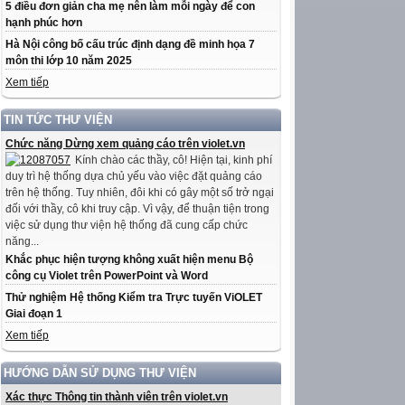
5 điều đơn giản cha mẹ nên làm mỗi ngày để con
hạnh phúc hơn
Hà Nội công bố cấu trúc định dạng đề minh họa 7
môn thi lớp 10 năm 2025
Xem tiếp
TIN TỨC THƯ VIỆN
Chức năng Dừng xem quảng cáo trên violet.vn
Kính chào các thầy, cô! Hiện tại, kinh phí
duy trì hệ thống dựa chủ yếu vào việc đặt quảng cáo
trên hệ thống. Tuy nhiên, đôi khi có gây một số trở ngại
đối với thầy, cô khi truy cập. Vì vậy, để thuận tiện trong
việc sử dụng thư viện hệ thống đã cung cấp chức
năng...
Khắc phục hiện tượng không xuất hiện menu Bộ
công cụ Violet trên PowerPoint và Word
Thử nghiệm Hệ thống Kiểm tra Trực tuyến ViOLET
Giai đoạn 1
Xem tiếp
HƯỚNG DẪN SỬ DỤNG THƯ VIỆN
Xác thực Thông tin thành viên trên violet.vn