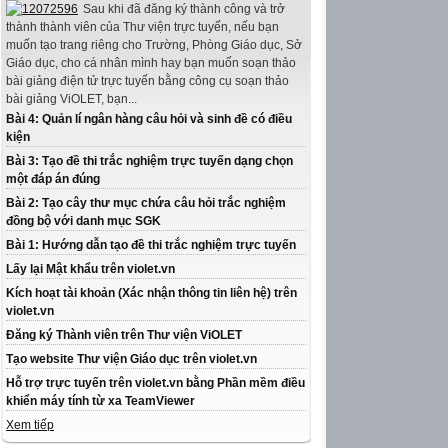
Sau khi đã đăng ký thành công và trở
thành thành viên của Thư viện trực tuyến, nếu bạn
muốn tạo trang riêng cho Trường, Phòng Giáo dục, Sở
Giáo dục, cho cá nhân mình hay bạn muốn soạn thảo
bài giảng điện tử trực tuyến bằng công cụ soạn thảo
bài giảng ViOLET, bạn...
Bài 4: Quản lí ngân hàng câu hỏi và sinh đề có điều
kiện
Bài 3: Tạo đề thi trắc nghiệm trực tuyến dạng chọn
một đáp án đúng
Bài 2: Tạo cây thư mục chứa câu hỏi trắc nghiệm
đồng bộ với danh mục SGK
Bài 1: Hướng dẫn tạo đề thi trắc nghiệm trực tuyến
Lấy lại Mật khẩu trên violet.vn
Kích hoạt tài khoản (Xác nhận thông tin liên hệ) trên
violet.vn
Đăng ký Thành viên trên Thư viện ViOLET
Tạo website Thư viện Giáo dục trên violet.vn
Hỗ trợ trực tuyến trên violet.vn bằng Phần mềm điều
khiển máy tính từ xa TeamViewer
Xem tiếp