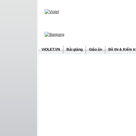
ViOLET.VN
Bài giảng
Giáo án
Đề thi & Kiểm t