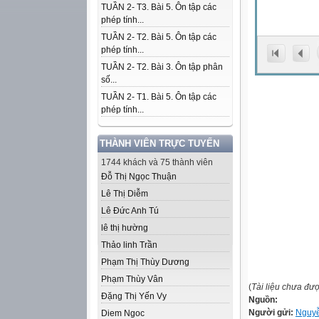
TUẦN 2- T3. Bài 5. Ôn tập các
phép tính...
TUẦN 2- T2. Bài 5. Ôn tập các
phép tính...
TUẦN 2- T2. Bài 3. Ôn tập phân
số...
TUẦN 2- T1. Bài 5. Ôn tập các
phép tính...
THÀNH VIÊN TRỰC TUYẾN
1744 khách và 75 thành viên
Đỗ Thị Ngọc Thuận
Lê Thị Diễm
Lê Đức Anh Tú
lê thị hường
Thảo linh Trần
Phạm Thị Thùy Dương
Phạm Thùy Vân
(
Tài liệu chưa đư
Đặng Thị Yến Vy
Nguồn:
Người gửi:
Nguy
Diem Ngoc