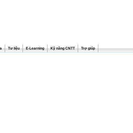
ra
Tư liệu
E-Learning
Kỹ năng CNTT
Trợ giúp