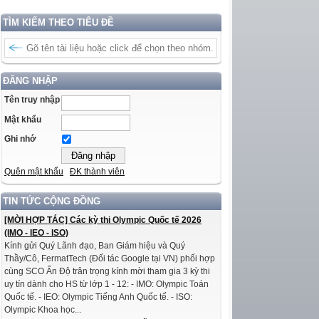
TÌM KIẾM THEO TIÊU ĐỀ
ĐĂNG NHẬP
Tên truy nhập
Mật khẩu
Ghi nhớ
Quên mật khẩu
ĐK thành viên
TIN TỨC CỘNG ĐỒNG
[MỜI HỢP TÁC] Các kỳ thi Olympic Quốc tế 2026
(IMO - IEO - ISO)
Kính gửi Quý Lãnh đạo, Ban Giám hiệu và Quý
Thầy/Cô, FermatTech (Đối tác Google tại VN) phối hợp
cùng SCO Ấn Độ trân trọng kính mời tham gia 3 kỳ thi
uy tín dành cho HS từ lớp 1 - 12: - IMO: Olympic Toán
Quốc tế. - IEO: Olympic Tiếng Anh Quốc tế. - ISO:
Olympic Khoa học...