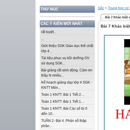
Gốc
>
Trung học cơ
THƯ MỤC
Bài 7 Khác biệt 
CÁC Ý KIẾN MỚI NHẤT
Bài 7 Khác biệt
rất tuyệt...
...
Giới thiệu SGK Giáo dục thể chất
lớp 4...
Tài liệu phục vụ bồi dưỡng GV
sử dụng SGK...
Bài giảng rất sinh động. Cảm ơn
thầy N nhiều...
Kế hoạch giảng dạy lớp 4 SGK -
KNTT Môn...
Toán 1 KNTT. Bài 1 Tiết 2....
Toán 1 KNTT. Bài 1 Tiết 1....
Toán 1 KNTT. Bài Các số từ 0
đến 10...
TUẦN 2- Bài 4. Phân số thập
phân...