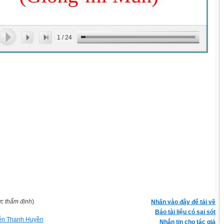
1
/
24
ợc thẩm định
)
Nhấn vào đây để tải về
Báo tài liệu có sai sót
ễn Thanh Huyền
Nhắn tin cho tác giả