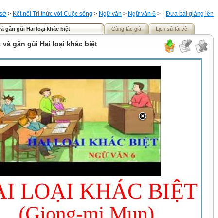
 sở
>
Kết nối Tri thức với Cuộc sống
>
Ngữ văn
>
Ngữ văn 6
>
Đưa bài giảng lên
và gần gũi Hai loại khác biệt
Cùng tác giả
Lịch sử tải về
 và gần gũi Hai loại khác biệt