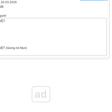
' 26-03-2026
 MB
gười
BIỆT
IỆT (Giong-mi Mun)
iện sự khác
n trong lớp
o?
ad
IỆT (Giong-mi Mun)
, một cộng đồng, mỗi con
có xu hướng tạo ra sự khác
ải sự khác biệt nào cũng có ý