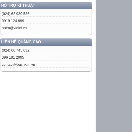
HỖ TRỢ KĨ THUẬT
(024) 62 930 536
0919 124 899
hotro@violet.vn
LIÊN HỆ QUẢNG CÁO
(024) 66 745 632
096 181 2005
contact@bachkim.vn