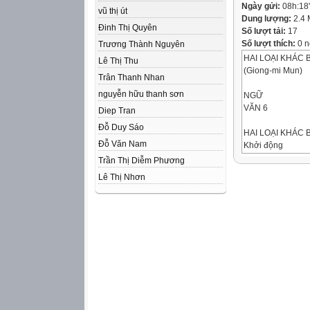
Ngày gửi:
08h:18
vũ thị út
Dung lượng:
2.4
Đinh Thị Quyên
Số lượt tải:
17
Số lượt thích:
0 n
Trương Thành Nguyên
HAI LOẠI KHÁC 
Lê Thị Thu
(Giong-mi Mun)
Trân Thanh Nhan
nguyễn hữu thanh sơn
NGỮ
VĂN 6
Diep Tran
Đỗ Duy Sáo
HAI LOẠI KHÁC B
Đỗ Văn Nam
Khởi động
Trần Thị Diễm Phương
Em có muốn thể h
Lê Thị Nhơn
biệt so với các bạ
hay không? Vì sa
NGỮ
VĂN 6
HAI LOẠI KHÁC B
Khởi động
Trong một tập thể
người luôn luôn 
biệt. Nhưng có ph