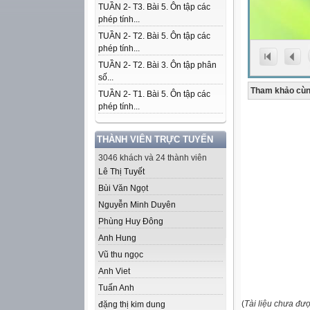
TUẦN 2- T3. Bài 5. Ôn tập các
phép tính...
TUẦN 2- T2. Bài 5. Ôn tập các
phép tính...
TUẦN 2- T2. Bài 3. Ôn tập phân
số...
Tham khảo cùn
TUẦN 2- T1. Bài 5. Ôn tập các
phép tính...
THÀNH VIÊN TRỰC TUYẾN
3046 khách và 24 thành viên
Lê Thị Tuyết
Bùi Văn Ngọt
Nguyễn Minh Duyên
Phùng Huy Đông
Anh Hung
Vũ thu ngọc
Anh Viet
Tuấn Anh
(
Tài liệu chưa đư
đặng thị kim dung