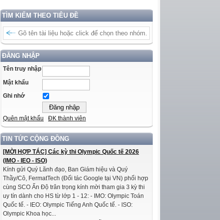
TÌM KIẾM THEO TIÊU ĐỀ
ĐĂNG NHẬP
Tên truy nhập
Mật khẩu
Ghi nhớ
Quên mật khẩu
ĐK thành viên
TIN TỨC CỘNG ĐỒNG
[MỜI HỢP TÁC] Các kỳ thi Olympic Quốc tế 2026
(IMO - IEO - ISO)
Kính gửi Quý Lãnh đạo, Ban Giám hiệu và Quý
Thầy/Cô, FermatTech (Đối tác Google tại VN) phối hợp
cùng SCO Ấn Độ trân trọng kính mời tham gia 3 kỳ thi
uy tín dành cho HS từ lớp 1 - 12: - IMO: Olympic Toán
Quốc tế. - IEO: Olympic Tiếng Anh Quốc tế. - ISO:
Olympic Khoa học...