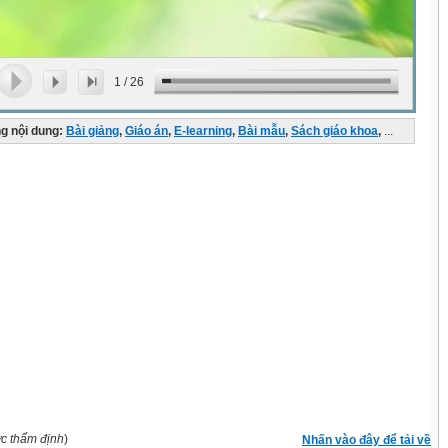
1
/
26
g nội dung:
Bài giảng
,
Giáo án
,
E-learning
,
Bài mẫu
,
Sách giáo khoa
,
...
ợc thẩm định
)
Nhấn vào đây để tải về