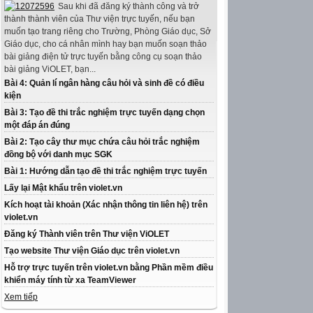
Sau khi đã đăng ký thành công và trở
thành thành viên của Thư viện trực tuyến, nếu bạn
muốn tạo trang riêng cho Trường, Phòng Giáo dục, Sở
Giáo dục, cho cá nhân mình hay bạn muốn soạn thảo
bài giảng điện tử trực tuyến bằng công cụ soạn thảo
bài giảng ViOLET, bạn...
Bài 4: Quản lí ngân hàng câu hỏi và sinh đề có điều
kiện
Bài 3: Tạo đề thi trắc nghiệm trực tuyến dạng chọn
một đáp án đúng
Bài 2: Tạo cây thư mục chứa câu hỏi trắc nghiệm
đồng bộ với danh mục SGK
Bài 1: Hướng dẫn tạo đề thi trắc nghiệm trực tuyến
Lấy lại Mật khẩu trên violet.vn
Kích hoạt tài khoản (Xác nhận thông tin liên hệ) trên
violet.vn
Đăng ký Thành viên trên Thư viện ViOLET
Tạo website Thư viện Giáo dục trên violet.vn
Hỗ trợ trực tuyến trên violet.vn bằng Phần mềm điều
khiển máy tính từ xa TeamViewer
Xem tiếp