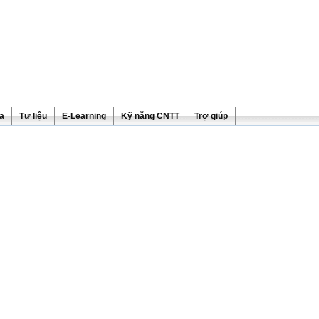
ra
Tư liệu
E-Learning
Kỹ năng CNTT
Trợ giúp