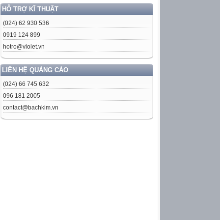
HỖ TRỢ KĨ THUẬT
(024) 62 930 536
0919 124 899
hotro@violet.vn
LIÊN HỆ QUẢNG CÁO
(024) 66 745 632
096 181 2005
contact@bachkim.vn