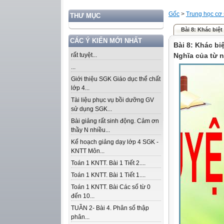
Gốc
>
Trung học cơ
THƯ MỤC
Bài 8: Khác biệt 
CÁC Ý KIẾN MỚI NHẤT
Bài 8: Khác bi
rất tuyệt...
Nghĩa của từ 
...
Giới thiệu SGK Giáo dục thể chất
lớp 4...
Tài liệu phục vụ bồi dưỡng GV
sử dụng SGK...
Bài giảng rất sinh động. Cảm ơn
thầy N nhiều...
Kế hoạch giảng dạy lớp 4 SGK -
KNTT Môn...
Toán 1 KNTT. Bài 1 Tiết 2....
Toán 1 KNTT. Bài 1 Tiết 1....
Toán 1 KNTT. Bài Các số từ 0
đến 10...
TUẦN 2- Bài 4. Phân số thập
phân...