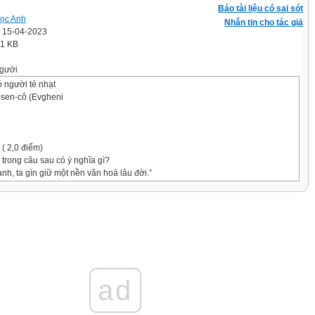
Báo tài liệu có sai sót
ọc Anh
Nhắn tin cho tác giả
' 15-04-2023
.1 KB
gười
 người tẻ nhạt
-sen-cô (Evgheni
 ( 2,0 điểm)
trong câu sau có ý nghĩa gì?
anh, ta gìn giữ một nền văn hoá lâu đời.”
ện
hân
trong câu (2) “ (1)Dần đi ở từ năm chửa mười hai. (2)Khi ấy, đầu
i đào”. (Nam Cao) đứng ở vị trí nào?
ad
và vị ngữ
rên đều sai.