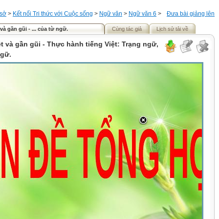
 sở
>
Kết nối Tri thức với Cuộc sống
>
Ngữ văn
>
Ngữ văn 6
>
Đưa bài giảng lên
và gần gũi - ... của từ ngữ.
Cùng tác giả
Lịch sử tải về
ệt và gần gũi - Thực hành tiếng Việt: Trạng ngữ,
ngữ.