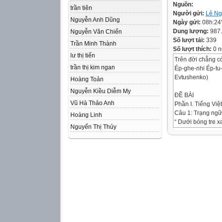
Nguồn:
trần tiên
Người gửi:
Lê Ng
Nguyễn Anh Dũng
Ngày gửi:
08h:24
Dung lượng:
987
Nguyễn Văn Chiến
Số lượt tải:
339
Trần Minh Thành
Số lượt thích:
0 n
lư thị tiến
Trên đời chẳng có
trần thị kim ngan
Ép-ghe-nhi Ép-tu
Evtushenko)
Hoàng Toản
Nguyễn Kiều Diễm My
ĐỀ BÀI
Vũ Hà Thảo Anh
Phần I. Tiếng Việt
Câu 1: Trạng ngữ 
Hoàng Linh
“ Dưới bóng tre x
Nguyển Thị Thủy
A. Chỉ thời gian
B. Chỉ địa điểm
C. Chỉ phương ti
D. Chỉ nguyên n
Câu 2: Trạng ngữ 
nó còn để hai trá
A. Đầu câu
B. Cuối câu
C. Giữa chủ ngữ 
D. Cả ba đáp án t