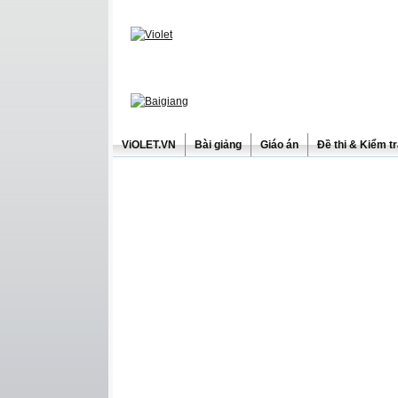
ViOLET.VN
Bài giảng
Giáo án
Đề thi & Kiểm t