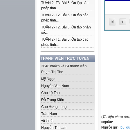
TUẦN 2- T3. Bài 5. Ôn tập các
phép tính...
TUẦN 2- T2. Bài 5. Ôn tập các
phép tính...
TUẦN 2- T2. Bài 3. Ôn tập phân
số...
TUẦN 2- T1. Bài 5. Ôn tập các
phép tính...
THÀNH VIÊN TRỰC TUYẾN
3648 khách và 64 thành viên
Phạm Thị The
Mỹ Ngọc
Nguyễn Van Nam
Chu Lệ Thu
Đỗ Trung Kiên
Cao Hưng Long
Trần Nam
(
Tài liệu chưa đư
vũ thị út
Nguồn:
Người gửi:
bùi q
Nguyễn Thị Lan