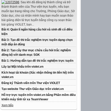
Sau khi đã đăng ký thành công và trở
thành thành viên của Thư viện trực tuyến, nếu bạn
muốn tạo trang riêng cho Trường, Phòng Giáo dục, Sở
Giáo dục, cho cá nhân mình hay bạn muốn soạn thảo
bài giảng điện tử trực tuyến bằng công cụ soạn thảo
bài giảng ViOLET, bạn...
Bài 4: Quản lí ngân hàng câu hỏi và sinh đề có điều
kiện
Bài 3: Tạo đề thi trắc nghiệm trực tuyến dạng chọn
một đáp án đúng
Bài 2: Tạo cây thư mục chứa câu hỏi trắc nghiệm
đồng bộ với danh mục SGK
Bài 1: Hướng dẫn tạo đề thi trắc nghiệm trực tuyến
Lấy lại Mật khẩu trên violet.vn
Kích hoạt tài khoản (Xác nhận thông tin liên hệ) trên
violet.vn
Đăng ký Thành viên trên Thư viện ViOLET
Tạo website Thư viện Giáo dục trên violet.vn
Hỗ trợ trực tuyến trên violet.vn bằng Phần mềm điều
khiển máy tính từ xa TeamViewer
Xem tiếp