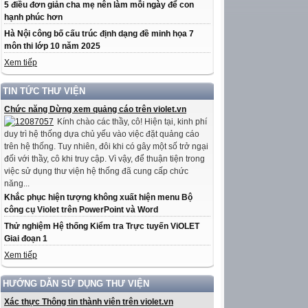
5 điều đơn giản cha mẹ nên làm mỗi ngày để con
hạnh phúc hơn
Hà Nội công bố cấu trúc định dạng đề minh họa 7
môn thi lớp 10 năm 2025
Xem tiếp
TIN TỨC THƯ VIỆN
Chức năng Dừng xem quảng cáo trên violet.vn
Kính chào các thầy, cô! Hiện tại, kinh phí
duy trì hệ thống dựa chủ yếu vào việc đặt quảng cáo
trên hệ thống. Tuy nhiên, đôi khi có gây một số trở ngại
đối với thầy, cô khi truy cập. Vì vậy, để thuận tiện trong
việc sử dụng thư viện hệ thống đã cung cấp chức
năng...
Khắc phục hiện tượng không xuất hiện menu Bộ
công cụ Violet trên PowerPoint và Word
Thử nghiệm Hệ thống Kiểm tra Trực tuyến ViOLET
Giai đoạn 1
Xem tiếp
HƯỚNG DẪN SỬ DỤNG THƯ VIỆN
Xác thực Thông tin thành viên trên violet.vn