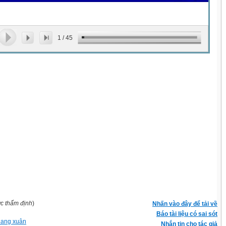
1
/
45
ợc thẩm định
)
Nhấn vào đây để tải về
Báo tài liệu có sai sót
uang xuân
Nhắn tin cho tác giả