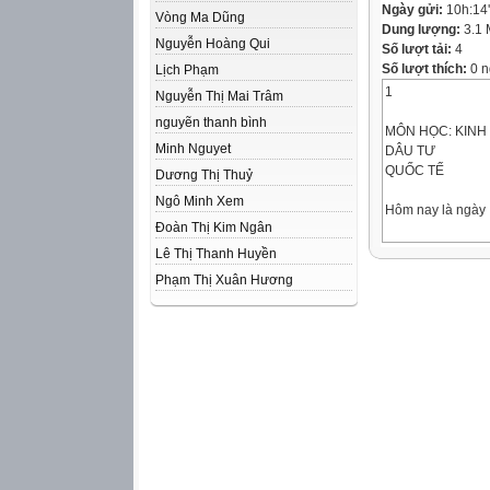
Ngày gửi:
10h:14
Vòng Ma Dũng
Dung lượng:
3.1
Nguyễn Hoàng Qui
Số lượt tải:
4
Số lượt thích:
0 n
Lịch Phạm
1
Nguyễn Thị Mai Trâm
nguyẽn thanh bình
MÔN HỌC: KINH
Minh Nguyet
DÂU TƯ
QUỐC TẾ
Dương Thị Thuỷ
Ngô Minh Xem
Hôm nay là ngày
Đoàn Thị Kim Ngân
Thứ Ba 28 Tháng
Lê Thị Thanh Huyền
2024
Phạm Thị Xuân Hương
;
ĐẦU TƯ
QUỐC TẾ
giờ chính xác là
10:14 sáng
BÙI QUANG XU