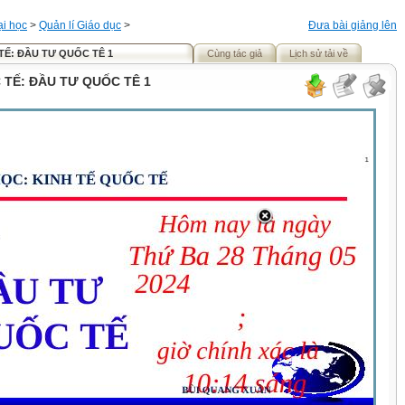
ại học
>
Quản lí Giáo dục
>
Đưa bài giảng lên
TẾ: ĐẦU TƯ QUỐC TÊ 1
Cùng tác giả
Lịch sử tải về
 TẾ: ĐẦU TƯ QUỐC TÊ 1