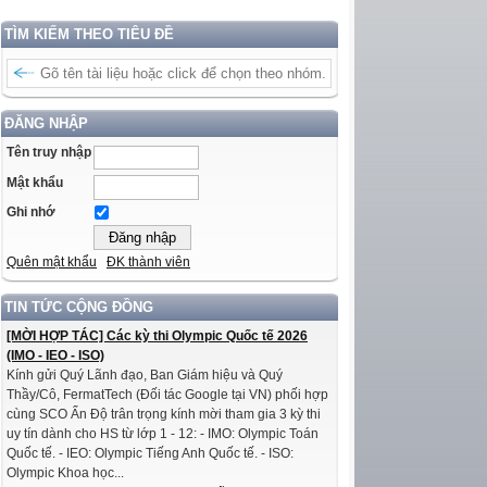
TÌM KIẾM THEO TIÊU ĐỀ
ĐĂNG NHẬP
Tên truy nhập
Mật khẩu
Ghi nhớ
Quên mật khẩu
ĐK thành viên
TIN TỨC CỘNG ĐỒNG
[MỜI HỢP TÁC] Các kỳ thi Olympic Quốc tế 2026
(IMO - IEO - ISO)
Kính gửi Quý Lãnh đạo, Ban Giám hiệu và Quý
Thầy/Cô, FermatTech (Đối tác Google tại VN) phối hợp
cùng SCO Ấn Độ trân trọng kính mời tham gia 3 kỳ thi
uy tín dành cho HS từ lớp 1 - 12: - IMO: Olympic Toán
Quốc tế. - IEO: Olympic Tiếng Anh Quốc tế. - ISO:
Olympic Khoa học...