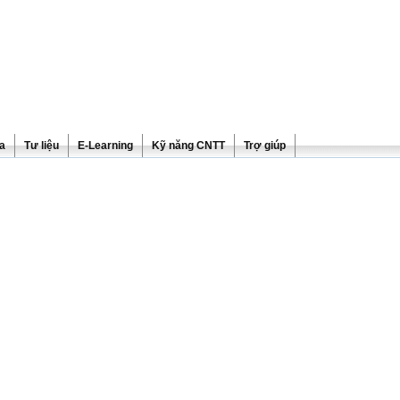
ra
Tư liệu
E-Learning
Kỹ năng CNTT
Trợ giúp