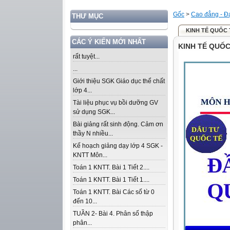
Gốc
>
Cao đẳng - Đ
THƯ MỤC
KINH TẾ QUỐC 
CÁC Ý KIẾN MỚI NHẤT
KINH TẾ QUỐC
rất tuyệt...
...
Giới thiệu SGK Giáo dục thể chất
lớp 4...
Tài liệu phục vụ bồi dưỡng GV
sử dụng SGK...
Bài giảng rất sinh động. Cảm ơn
thầy N nhiều...
Kế hoạch giảng dạy lớp 4 SGK -
KNTT Môn...
Toán 1 KNTT. Bài 1 Tiết 2....
Toán 1 KNTT. Bài 1 Tiết 1....
Toán 1 KNTT. Bài Các số từ 0
đến 10...
TUẦN 2- Bài 4. Phân số thập
phân...