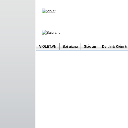
ViOLET.VN
Bài giảng
Giáo án
Đề thi & Kiểm t