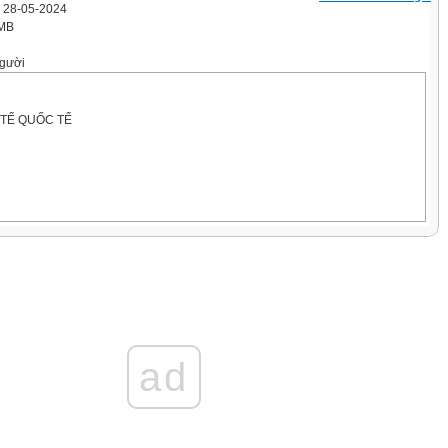
' 28-05-2024
 MB
gười
 TẾ QUỐC TẾ
 05
ad
ÂN