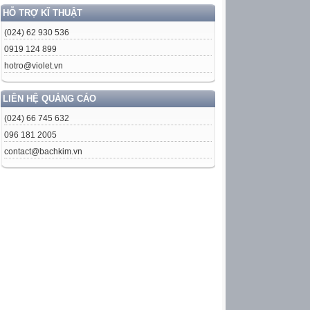
HỖ TRỢ KĨ THUẬT
(024) 62 930 536
0919 124 899
hotro@violet.vn
LIÊN HỆ QUẢNG CÁO
(024) 66 745 632
096 181 2005
contact@bachkim.vn