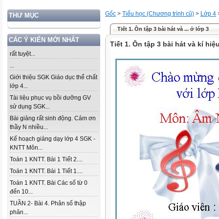
Gốc
>
Tiểu học (Chương trình cũ)
>
Lớp 4
THƯ MỤC
Tiết 1. Ôn tập 3 bài hát và ... ở lớp 3
CÁC Ý KIẾN MỚI NHẤT
Tiết 1. Ôn tập 3 bài hát và kí hi
rất tuyệt...
...
Giới thiệu SGK Giáo dục thể chất
lớp 4...
Tài liệu phục vụ bồi dưỡng GV
sử dụng SGK...
Bài giảng rất sinh động. Cảm ơn
thầy N nhiều...
Kế hoạch giảng dạy lớp 4 SGK -
KNTT Môn...
Toán 1 KNTT. Bài 1 Tiết 2....
Toán 1 KNTT. Bài 1 Tiết 1....
Toán 1 KNTT. Bài Các số từ 0
đến 10...
TUẦN 2- Bài 4. Phân số thập
phân...