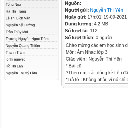
Nguồn:
Tống Nga
Người gửi:
Nguyễn Thị Yến
Hà Thị Trang
Ngày gửi:
17h:01' 19-09-2021
Lê Thị Bích Vân
Dung lượng:
4.2 MB
Nguyễn Sỹ Cường
Số lượt tải:
112
Trần Thúy Mai
Số lượt thích:
0 người
Trương Nguyễn Ngọc Trâm
Chào mừng các em học sinh đến
Nguyễn Quang Thiêm
Môn: Âm Nhạc lớp 3
Thanh Trâm
Giáo viên : Nguyễn Thị Yến
lò thị nguyệt
* Bài cũ:
Hồ Thị Lan
?Theo em, các dòng kẻ trên đâ
Nguyễn Thị Mỹ Lâm
*Trả lời: Không phải, vì nó chỉ
?Vậy theo em, một khuông nhạ
*Trả lời: Cần phải có 5 dòng kẻ
*Khuông nhạc: + Gồm 5 dòng 
nhau, tạo thành 4 khe. + Số th
lên.
Khoá Son:Trong các khoá nhạc