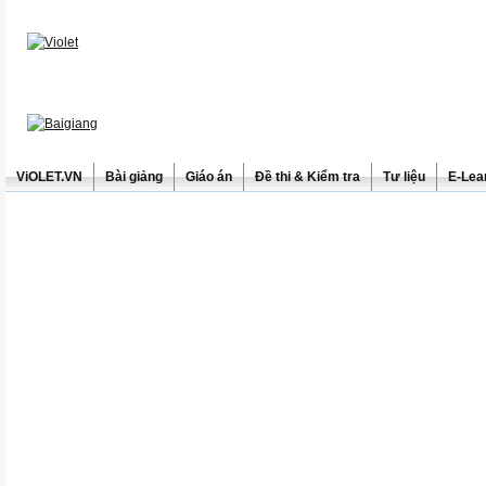
ViOLET.VN
Bài giảng
Giáo án
Đề thi & Kiểm tra
Tư liệu
E-Lea