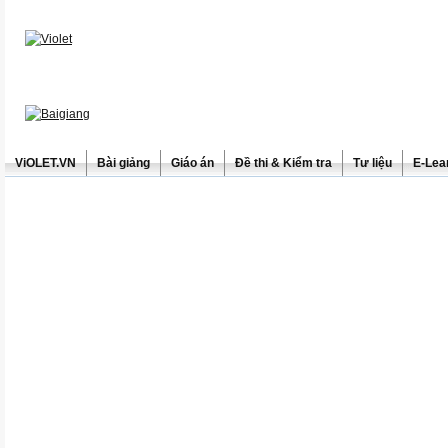
ViOLET.VN
Bài giảng
Giáo án
Đề thi & Kiểm tra
Tư liệu
E-Lea