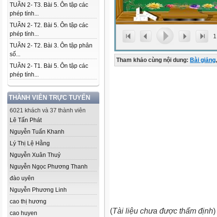
TUẦN 2- T3. Bài 5. Ôn tập các
phép tính...
TUẦN 2- T2. Bài 5. Ôn tập các
phép tính...
1
TUẦN 2- T2. Bài 3. Ôn tập phân
số...
Tham khảo cùng nội dung:
Bài giảng
,
TUẦN 2- T1. Bài 5. Ôn tập các
phép tính...
THÀNH VIÊN TRỰC TUYẾN
6021 khách và 37 thành viên
Lê Tấn Phát
Nguyễn Tuấn Khanh
Lý Thị Lệ Hằng
Nguyễn Xuân Thuỷ
Nguyễn Ngọc Phương Thanh
đào uyên
Nguyễn Phương Linh
cao thị hương
(
Tài liệu chưa được thẩm định
)
cao huyen