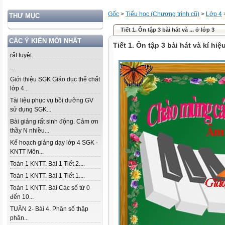
Gốc
>
Tiểu học (Chương trình cũ)
>
Lớp 4
THƯ MỤC
Tiết 1. Ôn tập 3 bài hát và ... ở lớp 3
CÁC Ý KIẾN MỚI NHẤT
Tiết 1. Ôn tập 3 bài hát và kí hi
rất tuyệt...
...
Giới thiệu SGK Giáo dục thể chất
lớp 4...
Tài liệu phục vụ bồi dưỡng GV
sử dụng SGK...
Bài giảng rất sinh động. Cảm ơn
thầy N nhiều...
Kế hoạch giảng dạy lớp 4 SGK -
KNTT Môn...
Toán 1 KNTT. Bài 1 Tiết 2....
Toán 1 KNTT. Bài 1 Tiết 1....
Toán 1 KNTT. Bài Các số từ 0
đến 10...
TUẦN 2- Bài 4. Phân số thập
phân...