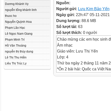
Nguồn:
Dương Khánh Vy
Người gửi:
Lưu Kim Bảo Yến
nguyễn tống khánh linh
Ngày gửi:
22h:47' 05-11-2021
thuoc ho
Dung lượng:
88.6 MB
Nguyễn Quỳnh Hoa
Số lượt tải:
63
Phạm Lão Hạc
Số lượt thích:
0 người
Lê Ngọc Nam Giang
Chào mừng các em học sinh đ
Phạm Minh Trí
Âm nhạc
Hồ Văn Thoảng
Giáo viên: Lưu Thị Yến
nguyễn thị thùy dung
Lớp: 4
Lê Thị Thu Hiền
Thứ ba ngày 2 tháng 11 năm 
Liêu Thị Trúc Ly
*Ôn 2 bài hái: Quốc ca Việt Na
* Kí hiệu ghi nhạc đã học ở lớ
Âm nhạc
TIẾT 1
*Ôn 2 bài hái
Thứ ba ngày 2 tháng 11 năm 
*Ôn 2 bài hái: Quốc ca Việt Na