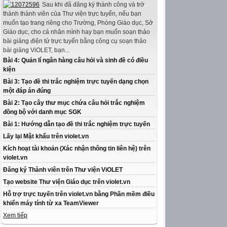
Sau khi đã đăng ký thành công và trở
thành thành viên của Thư viện trực tuyến, nếu bạn
muốn tạo trang riêng cho Trường, Phòng Giáo dục, Sở
Giáo dục, cho cá nhân mình hay bạn muốn soạn thảo
bài giảng điện tử trực tuyến bằng công cụ soạn thảo
bài giảng ViOLET, bạn...
Bài 4: Quản lí ngân hàng câu hỏi và sinh đề có điều
kiện
Bài 3: Tạo đề thi trắc nghiệm trực tuyến dạng chọn
một đáp án đúng
Bài 2: Tạo cây thư mục chứa câu hỏi trắc nghiệm
đồng bộ với danh mục SGK
Bài 1: Hướng dẫn tạo đề thi trắc nghiệm trực tuyến
Lấy lại Mật khẩu trên violet.vn
Kích hoạt tài khoản (Xác nhận thông tin liên hệ) trên
violet.vn
Đăng ký Thành viên trên Thư viện ViOLET
Tạo website Thư viện Giáo dục trên violet.vn
Hỗ trợ trực tuyến trên violet.vn bằng Phần mềm điều
khiển máy tính từ xa TeamViewer
Xem tiếp