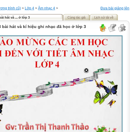
ơng trình cũ)
>
Lớp 4
>
Âm nhạc 4
>
Đưa bài giảng lên
bài hát và ... ở lớp 3
Cùng tác giả
Lịch sử tải về
3 bài hát và kí hiệu ghi nhạc đã học ở lớp 3