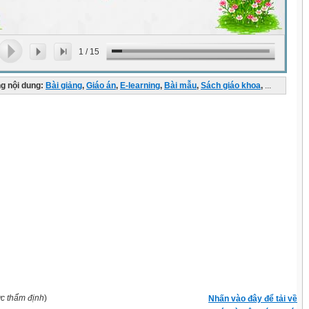
1
/
15
g nội dung:
Bài giảng
,
Giáo án
,
E-learning
,
Bài mẫu
,
Sách giáo khoa
,
...
ợc thẩm định
)
Nhấn vào đây để tải về