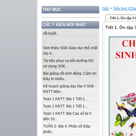
Gốc
>
Tiểu học (Chư
THƯ MỤC
Tiết 1. Ôn tập 3 
CÁC Ý KIẾN MỚI NHẤT
Tiết 1. Ôn tập 
rất tuyệt...
...
Giới thiệu SGK Giáo dục thể chất
lớp 4...
Tài liệu phục vụ bồi dưỡng GV
sử dụng SGK...
Bài giảng rất sinh động. Cảm ơn
thầy N nhiều...
Kế hoạch giảng dạy lớp 4 SGK -
KNTT Môn...
Toán 1 KNTT. Bài 1 Tiết 2....
Toán 1 KNTT. Bài 1 Tiết 1....
Toán 1 KNTT. Bài Các số từ 0
đến 10...
TUẦN 2- Bài 4. Phân số thập
phân...