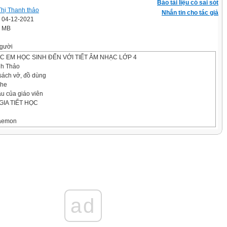
Báo tài liệu có sai sót
Thị Thanh thảo
Nhắn tin cho tác giả
' 04-12-2021
4 MB
gười
 EM HỌC SINH ĐẾN VỚI TIẾT ÂM NHẠC LỚP 4
nh Thảo
sách vở, đồ dùng
ghe
u của giáo viên
IA TIẾT HỌC
raemon
u, bài hát nào các em đã được học ở lớp 3?
Nam
 có trong bài hát nào mà em đã học ở lớp 3?
ad