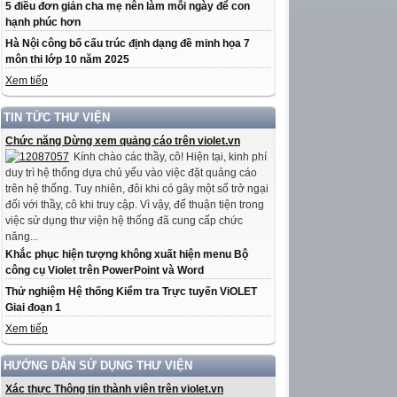
5 điều đơn giản cha mẹ nên làm mỗi ngày để con
hạnh phúc hơn
Hà Nội công bố cấu trúc định dạng đề minh họa 7
môn thi lớp 10 năm 2025
Xem tiếp
TIN TỨC THƯ VIỆN
Chức năng Dừng xem quảng cáo trên violet.vn
Kính chào các thầy, cô! Hiện tại, kinh phí
duy trì hệ thống dựa chủ yếu vào việc đặt quảng cáo
trên hệ thống. Tuy nhiên, đôi khi có gây một số trở ngại
đối với thầy, cô khi truy cập. Vì vậy, để thuận tiện trong
việc sử dụng thư viện hệ thống đã cung cấp chức
năng...
Khắc phục hiện tượng không xuất hiện menu Bộ
công cụ Violet trên PowerPoint và Word
Thử nghiệm Hệ thống Kiểm tra Trực tuyến ViOLET
Giai đoạn 1
Xem tiếp
HƯỚNG DẪN SỬ DỤNG THƯ VIỆN
Xác thực Thông tin thành viên trên violet.vn