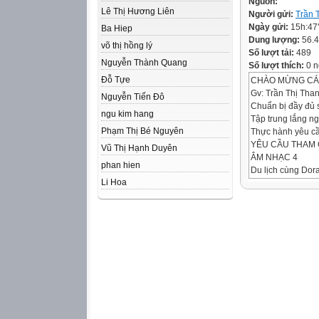
Nguồn:
Lê Thị Hương Liên
Người gửi:
Trần 
Ngày gửi:
15h:47
Ba Hiep
Dung lượng:
56.
võ thị hồng lý
Số lượt tải:
489
Nguyễn Thành Quang
Số lượt thích:
0 n
Đỗ Tựe
CHÀO MỪNG CÁC
Gv: Trần Thị Tha
Nguyễn Tiến Đô
Chuẩn bị đầy đủ 
ngu kim hang
Tập trung lắng n
Phạm Thị Bé Nguyên
Thực hành yêu cầ
YÊU CẦU THAM G
Vũ Thị Hạnh Duyên
ÂM NHẠC 4
phan hien
Du lịch cùng Do
Li Hoa
A
B
1. Hai bài hát sa
A. Quốc ca Việt 
B. Bắc kim thang
2. Đoạn nhạc sau
A. Con chim non
B. Bài ca đi học
B