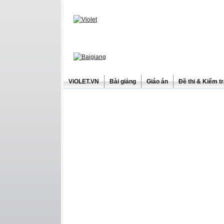
ViOLET.VN
Bài giảng
Giáo án
Đề thi & Kiểm t