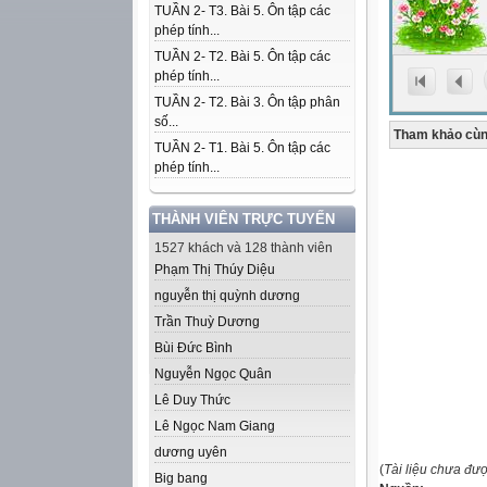
TUẦN 2- T3. Bài 5. Ôn tập các
phép tính...
TUẦN 2- T2. Bài 5. Ôn tập các
phép tính...
TUẦN 2- T2. Bài 3. Ôn tập phân
số...
Tham khảo cùn
TUẦN 2- T1. Bài 5. Ôn tập các
phép tính...
THÀNH VIÊN TRỰC TUYẾN
1527 khách và 128 thành viên
Phạm Thị Thúy Diệu
nguyễn thị quỳnh dương
Trần Thuỳ Dương
Bùi Đức Bình
Nguyễn Ngọc Quân
Lê Duy Thức
Lê Ngọc Nam Giang
dương uyên
(
Tài liệu chưa đư
Big bang