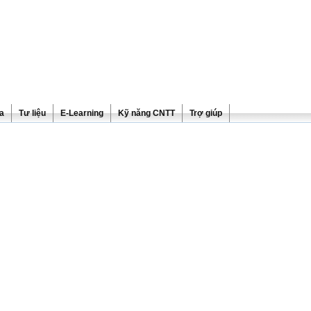
ra
Tư liệu
E-Learning
Kỹ năng CNTT
Trợ giúp