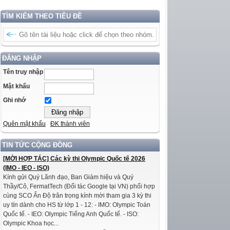
TÌM KIẾM THEO TIÊU ĐỀ
ĐĂNG NHẬP
Tên truy nhập
Mật khẩu
Ghi nhớ
Quên mật khẩu
ĐK thành viên
TIN TỨC CỘNG ĐỒNG
[MỜI HỢP TÁC] Các kỳ thi Olympic Quốc tế 2026
(IMO - IEO - ISO)
Kính gửi Quý Lãnh đạo, Ban Giám hiệu và Quý
Thầy/Cô, FermatTech (Đối tác Google tại VN) phối hợp
cùng SCO Ấn Độ trân trọng kính mời tham gia 3 kỳ thi
uy tín dành cho HS từ lớp 1 - 12: - IMO: Olympic Toán
Quốc tế. - IEO: Olympic Tiếng Anh Quốc tế. - ISO:
Olympic Khoa học...