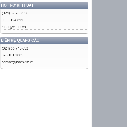
HỖ TRỢ KĨ THUẬT
(024) 62 930 536
0919 124 899
hotro@violet.vn
LIÊN HỆ QUẢNG CÁO
(024) 66 745 632
096 181 2005
contact@bachkim.vn