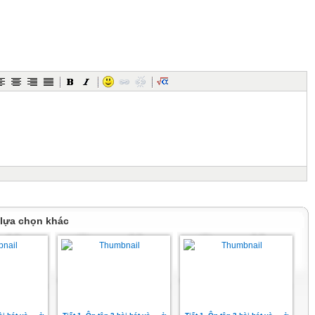
 ?
IỆU GHI NHẠC ĐÃ HỌC
âu ghi đủ tên cao độ các nốt nhạc mà e đã được học ở lớp 3?
on – la – si
ha - son – la – si
 lựa chọn khác