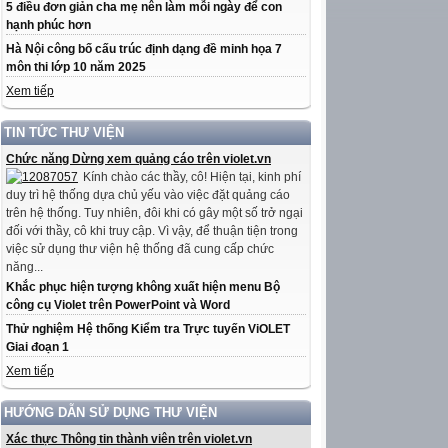
5 điều đơn giản cha mẹ nên làm mỗi ngày để con
hạnh phúc hơn
Hà Nội công bố cấu trúc định dạng đề minh họa 7
môn thi lớp 10 năm 2025
Xem tiếp
TIN TỨC THƯ VIỆN
Chức năng Dừng xem quảng cáo trên violet.vn
Kính chào các thầy, cô! Hiện tại, kinh phí
duy trì hệ thống dựa chủ yếu vào việc đặt quảng cáo
trên hệ thống. Tuy nhiên, đôi khi có gây một số trở ngại
đối với thầy, cô khi truy cập. Vì vậy, để thuận tiện trong
việc sử dụng thư viện hệ thống đã cung cấp chức
năng...
Khắc phục hiện tượng không xuất hiện menu Bộ
công cụ Violet trên PowerPoint và Word
Thử nghiệm Hệ thống Kiểm tra Trực tuyến ViOLET
Giai đoạn 1
Xem tiếp
HƯỚNG DẪN SỬ DỤNG THƯ VIỆN
Xác thực Thông tin thành viên trên violet.vn