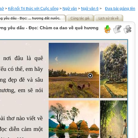
 sở
>
Kết nối Tri thức với Cuộc sống
>
Ngữ văn
>
Ngữ văn 6
>
Đưa bài giảng lên
g yêu dấu - Đọc: ... hương đất nước.
Cùng tác giả
Lịch sử tải về
ơng yêu dấu - Đọc: Chùm ca dao về quê hương