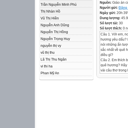
Nguồn:
Giáo án 
Trần Nguyễn Minh Phú
Người gửi:
Đặng 
Thị Nhàn Hồ
Ngày gửi:
20h:39
Dung lượng:
45.
Vũ Thị Hiền
Số lượt tải:
30
Nguyễn Anh Dũng
Số lượt thích:
0 n
Nguyễn Thị Hồng
Câu 1. Với em, nơ
Nguyễn Trọng Huy
hương yêu dấu? 
nói những ấn tượ
nguyễn thị vy
sắc nhất về quê 
vũ thị thu
điều gì?
Lã Thị Thu Ngân
Câu 2. Em thích b
quê hương? Hãy 
vi thi ha
vài câu thơ trong
Phan Mỹ An
1. Đọc, chú thích
a. Đọc
- Đọc: Đọc to, rõ 
b. Chú thích
- Hs lựa chọn một
Đầm Xác Cáo, hồ 
gọi khác của hồ 
A. Hồ Tây