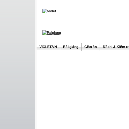
ViOLET.VN
Bài giảng
Giáo án
Đề thi & Kiểm t