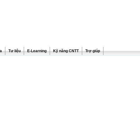
ra
Tư liệu
E-Learning
Kỹ năng CNTT
Trợ giúp