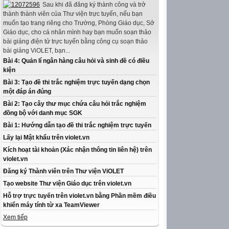
Sau khi đã đăng ký thành công và trở
thành thành viên của Thư viện trực tuyến, nếu bạn
muốn tạo trang riêng cho Trường, Phòng Giáo dục, Sở
Giáo dục, cho cá nhân mình hay bạn muốn soạn thảo
bài giảng điện tử trực tuyến bằng công cụ soạn thảo
bài giảng ViOLET, bạn...
Bài 4: Quản lí ngân hàng câu hỏi và sinh đề có điều
kiện
Bài 3: Tạo đề thi trắc nghiệm trực tuyến dạng chọn
một đáp án đúng
Bài 2: Tạo cây thư mục chứa câu hỏi trắc nghiệm
đồng bộ với danh mục SGK
Bài 1: Hướng dẫn tạo đề thi trắc nghiệm trực tuyến
Lấy lại Mật khẩu trên violet.vn
Kích hoạt tài khoản (Xác nhận thông tin liên hệ) trên
violet.vn
Đăng ký Thành viên trên Thư viện ViOLET
Tạo website Thư viện Giáo dục trên violet.vn
Hỗ trợ trực tuyến trên violet.vn bằng Phần mềm điều
khiển máy tính từ xa TeamViewer
Xem tiếp