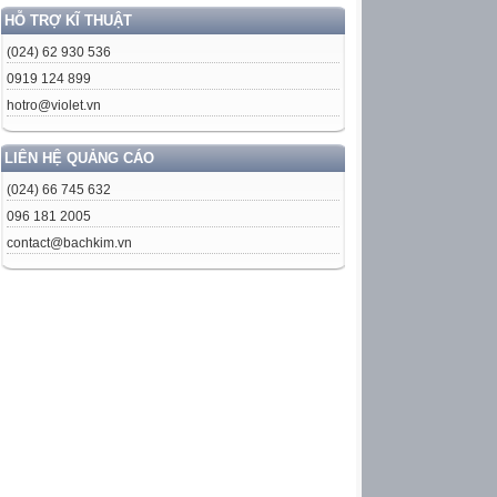
HỖ TRỢ KĨ THUẬT
(024) 62 930 536
0919 124 899
hotro@violet.vn
LIÊN HỆ QUẢNG CÁO
(024) 66 745 632
096 181 2005
contact@bachkim.vn