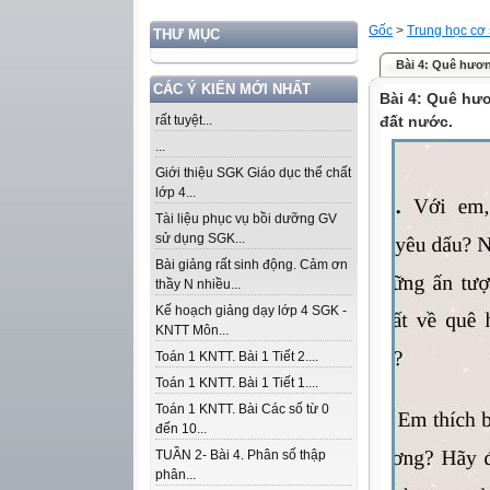
Gốc
>
Trung học cơ
THƯ MỤC
Bài 4: Quê hươn
CÁC Ý KIẾN MỚI NHẤT
Bài 4: Quê hư
rất tuyệt...
đất nước.
...
Giới thiệu SGK Giáo dục thể chất
lớp 4...
Tài liệu phục vụ bồi dưỡng GV
sử dụng SGK...
Bài giảng rất sinh động. Cảm ơn
thầy N nhiều...
Kế hoạch giảng dạy lớp 4 SGK -
KNTT Môn...
Toán 1 KNTT. Bài 1 Tiết 2....
Toán 1 KNTT. Bài 1 Tiết 1....
Toán 1 KNTT. Bài Các số từ 0
đến 10...
TUẦN 2- Bài 4. Phân số thập
phân...