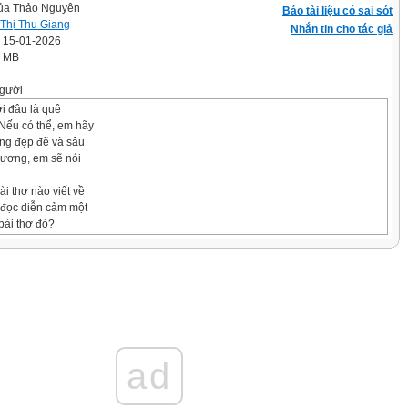
của Thảo Nguyên
Báo tài liệu có sai sót
Thị Thu Giang
Nhắn tin cho tác giả
' 15-01-2026
9 MB
gười
i đâu là quê
Nếu có thể, em hãy
ng đẹp đẽ và sâu
hương, em sẽ nói
ài thơ nào viết về
đọc diễn cảm một
 bài thơ đó?
ràng, truyền cảm
 số từ khó và ghi vào sổ tay từ mới.
Kim Ngưu, hồ Lãng Bạc là tên
ad
nào?