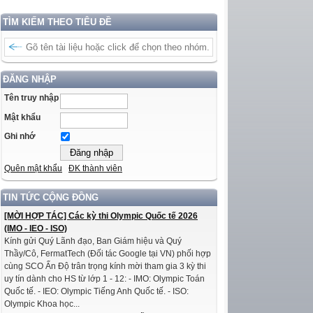
TÌM KIẾM THEO TIÊU ĐỀ
ĐĂNG NHẬP
Tên truy nhập
Mật khẩu
Ghi nhớ
Quên mật khẩu
ĐK thành viên
TIN TỨC CỘNG ĐỒNG
[MỜI HỢP TÁC] Các kỳ thi Olympic Quốc tế 2026
(IMO - IEO - ISO)
Kính gửi Quý Lãnh đạo, Ban Giám hiệu và Quý
Thầy/Cô, FermatTech (Đối tác Google tại VN) phối hợp
cùng SCO Ấn Độ trân trọng kính mời tham gia 3 kỳ thi
uy tín dành cho HS từ lớp 1 - 12: - IMO: Olympic Toán
Quốc tế. - IEO: Olympic Tiếng Anh Quốc tế. - ISO:
Olympic Khoa học...