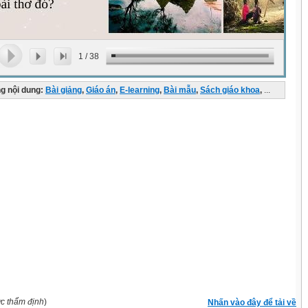
1
/
38
g nội dung:
Bài giảng
,
Giáo án
,
E-learning
,
Bài mẫu
,
Sách giáo khoa
,
...
ợc thẩm định
)
Nhấn vào đây để tải về