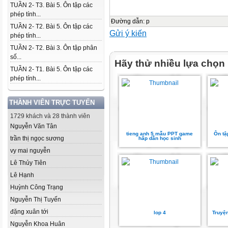
TUẦN 2- T3. Bài 5. Ôn tập các
phép tính...
Đường dẫn
:
p
TUẦN 2- T2. Bài 5. Ôn tập các
Gửi ý kiến
phép tính...
TUẦN 2- T2. Bài 3. Ôn tập phân
số...
Hãy thử nhiều lựa chọn
TUẦN 2- T1. Bài 5. Ôn tập các
phép tính...
THÀNH VIÊN TRỰC TUYẾN
1729 khách và 28 thành viên
Nguyễn Văn Tân
tieng anh 5 mẫu PPT game
Ôn tậ
trần thị ngọc sương
hấp dẫn học sinh
vy mai nguyễn
Lê Thủy Tiên
Lê Hạnh
Huỳnh Công Trạng
Nguyễn Thị Tuyến
đặng xuân tới
lop 4
Truyệ
Nguyễn Khoa Huân