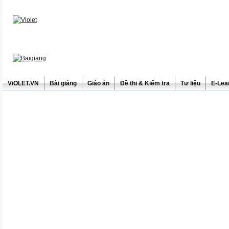
ViOLET.VN
Bài giảng
Giáo án
Đề thi & Kiểm tra
Tư liệu
E-Lea