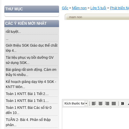
Gốc
>
Mầm non
>
Lớp 5 tuổi
>
Phát triển 
THƯ MỤC
mam non
CÁC Ý KIẾN MỚI NHẤT
rất tuyệt...
...
Giới thiệu SGK Giáo dục thể chất
lớp 4...
Tài liệu phục vụ bồi dưỡng GV
sử dụng SGK...
Bài giảng rất sinh động. Cảm ơn
thầy N nhiều...
Kế hoạch giảng dạy lớp 4 SGK -
KNTT Môn...
Toán 1 KNTT. Bài 1 Tiết 2....
Toán 1 KNTT. Bài 1 Tiết 1....
Kích thước font
Toán 1 KNTT. Bài Các số từ 0
đến 10...
TUẦN 2- Bài 4. Phân số thập
phân...